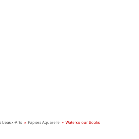
nemühle
ronnemental
s Beaux-Arts
Papiers Aquarelle
Watercolour Books
apier
on