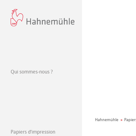
Qui sommes-nous ?
Philosophie
440+ ans d'Hah
Durabilité
Manifeste envi
Hahnemühle
Papier
Responsabilité
Fabrication du p
Papiers d‘impression
FineArt Collecti
Natural Line