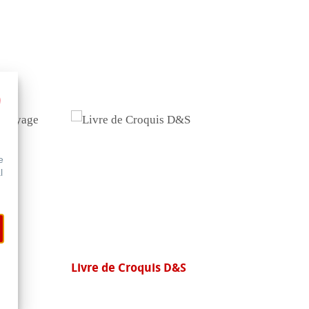
e
l
 de
Livre de Croquis D&S