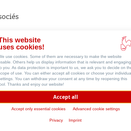
ligne
sociés
This website
uses cookies!
We use cookies. Some of them are necessary to make the website
usable. Others help us display information that is relevant and engaging
to you. As data protection is important to us, we ask you to decide on th
scope of use. You can either accept all cookies or choose your individua
settings. You can withdraw your consent at any time by reopening this
tool. Thanks and enjoy our website!
Accept all
Accept only essential cookies
Advanced cookie settings
Carnets Aquarelle et Carnets
Voyage
Privacy
Imprint