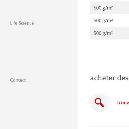
Illustrations 20
500 g/m²
500 g/m²
Life Science
500 g/m²
acheter des
Contact
Filiales dans le
Trouver nos prod
trouv
B2B
Certified Studios