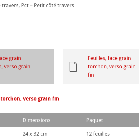
 ronde
uis
Pastel
travers, Pct = Petit côté travers
24
que
ions
23
ession Aquarelle
ahnemühle
22
face grain
Feuilles, face grain
rt
21
ues
, verso grain
torchon, verso grain
fin
20
é
s
19
entifier
 torchon, verso grain fin
18
duits
Dimensions
Paquet
17
Stella
24 x 32 cm
12 feuilles