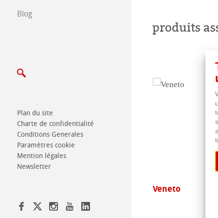
Blog
Ecrivez nous
produits as
Salons
Plan du site
Charte de confidentialité
Conditions Generales
Paramètres cookie
Mention légales
Newsletter
ed Watercolour Book
Veneto