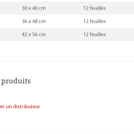
16
30 x 40 cm
12 feuilles
36 x 48 cm
12 feuilles
42 x 56 cm
12 feuilles
 produits
 monde
uits
er un distributeur
acheter
en