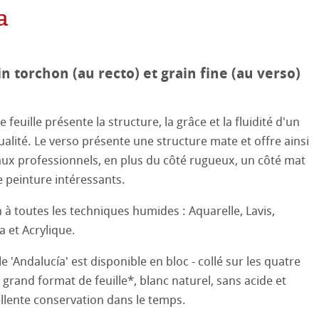
aines
le
a
ooth
oto
in torchon (au recto) et grain fine (au verso)
tured
ils ICC
ellence Program
 feuille présente la structure, la grâce et la fluidité d'un
ux-Arts
alité. Le verso présente une structure mate et offre ainsi
profils
re & QT Albums
e en lin
ux professionnels, en plus du côté rugueux, un côté mat
 Watercolour
e peinture intéressants.
iennes générations
ahnemühle
entifier
 à toutes les techniques humides : Aquarelle, Lavis,
Ingres Pastel
nemühle
tinum Rag
 et Acrylique.
 Sketch
le
oks
e 'Andalucía' est disponible en bloc - collé sur les quatre
n grand format de feuille*, blanc naturel, sans acide et
26
sin au Crayon
 et Dessin
lente conservation dans le temps.
25