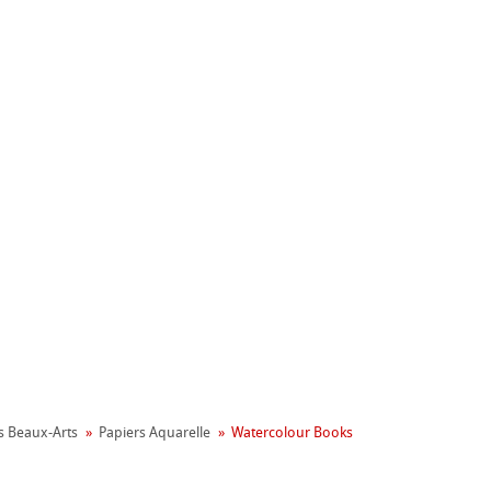
nemühle
ronnemental
apier
s Beaux-Arts
Papiers Aquarelle
Watercolour Books
on
aines
le