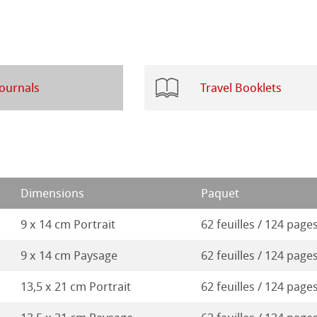
24
que
ions
23
ession Aquarelle
ahnemühle
22
Journals
Travel Booklets
rt
21
ues
20
é
s
19
Dimensions
Paquet
entifier
18
9 x 14 cm Portrait
62 feuilles / 124 page
duits
9 x 14 cm Paysage
62 feuilles / 124 page
17
Stella
13,5 x 21 cm Portrait
62 feuilles / 124 page
16