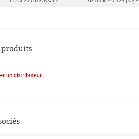
13,5 x 21 cm Paysage
62 feuilles / 124 page
 produits
 monde
er un distributeur
uits
acheter
en
ligne
sociés