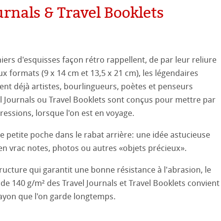
urnals & Travel Booklets
ooth
oto
tured
ils ICC
iers d'esquisses façon rétro rappellent, de par leur reliure
ellence Program
ux formats (9 x 14 cm et 13,5 x 21 cm), les légendaires
ux-Arts
ient déjà artistes, bourlingueurs, poètes et penseurs
profils
re & QT Albums
e en lin
l Journals ou Travel Booklets sont conçus pour mettre par
 Watercolour
ressions, lorsque l'on est en voyage.
iennes générations
ahnemühle
entifier
Ingres Pastel
e petite poche dans le rabat arrière: une idée astucieuse
nemühle
tinum Rag
n vrac notes, photos ou autres «objets précieux».
 Sketch
le
oks
ructure qui garantit une bonne résistance à l'abrasion, le
26
sin au Crayon
 et Dessin
 de 140 g/m² des Travel Journals et Travel Booklets convient
ayon que l'on garde ­longtemps.
25
 ronde
uis
Pastel