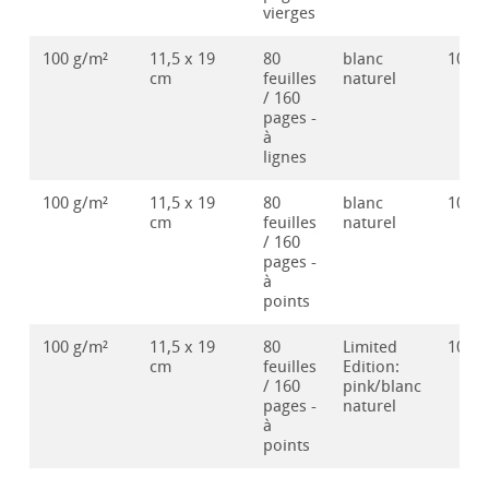
vierges
100 g/m²
11,5 x 19
80
blanc
1062
cm
feuilles
naturel
/ 160
pages -
à
lignes
100 g/m²
11,5 x 19
80
blanc
1062
cm
feuilles
naturel
/ 160
pages -
à
points
100 g/m²
11,5 x 19
80
Limited
1065
cm
feuilles
Edition:
/ 160
pink/blanc
pages -
naturel
à
points