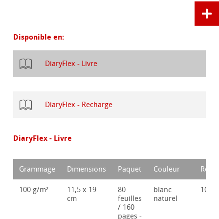
Disponible en:
DiaryFlex - Livre
DiaryFlex - Recharge
DiaryFlex - Livre
Grammage
Dimensions
Paquet
Couleur
Référ
100 g/m²
11,5 x 19
80
blanc
1062
cm
feuilles
naturel
/ 160
pages -