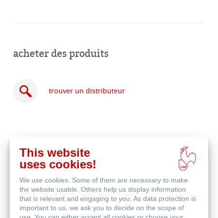
acheter des produits
trouver un distributeur
This website
acheter
uses cookies!
en
produits associés
ligne
We use cookies. Some of them are necessary to make
the website usable. Others help us display information
that is relevant and engaging to you. As data protection is
important to us, we ask you to decide on the scope of
use. You can either accept all cookies or choose your