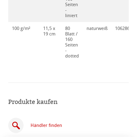
Seiten
-
liniert
100 g/m²
11,5 x
80
naturweiß
10628632
19 cm
Blatt /
160
Seiten
-
dotted
Produkte kaufen
Händler finden