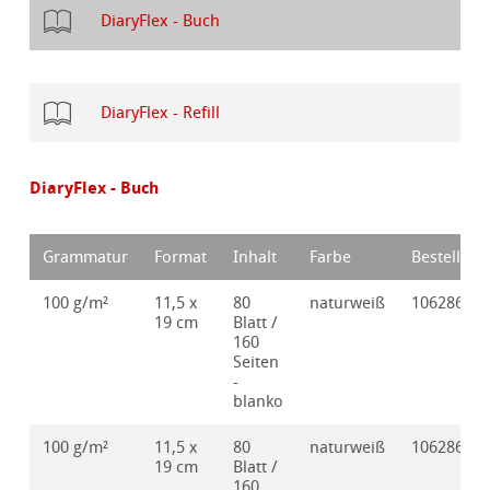
DiaryFlex - Buch
DiaryFlex - Refill
DiaryFlex - Buch
Grammatur
Format
Inhalt
Farbe
Bestellnr.
100 g/m²
11,5 x
80
naturweiß
10628630
19 cm
Blatt /
160
Seiten
-
blanko
100 g/m²
11,5 x
80
naturweiß
10628631
19 cm
Blatt /
160