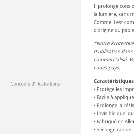
Harman by Hah
Hahnemühle Pla
Il prolonge consi
la lumière, sans m
The Collection
The Collection -
Papiers Gravure
Comme il est comp
The Collection - 
Natural Line
d’origine du papi
Studio & Decor
*Notre Protective 
The Collection -
Papiers Aquarel
Watercolour Bo
My Art Registry
d'utilisation dans 
commercialisé. Veu
The Collection
Esquisse et des
Papiers Esquisse
Foire aux Quest
codes pays.
Aquarelle forme
Carnets de Croq
Papiers pour le 
Caractéristiques
Concours d'illustrations
Illustrations 20
• Protège les impr
Aquarelle
Huile et l'Acryli
• Facile à applique
Illustrations 20
• Prolonge la rési
Harmony & Expr
Graphisme
• Invisible quel qu
Illustrations 20
Papiers Gravure
• Fabriqué en Al
• Séchage rapide
Illustrations 20