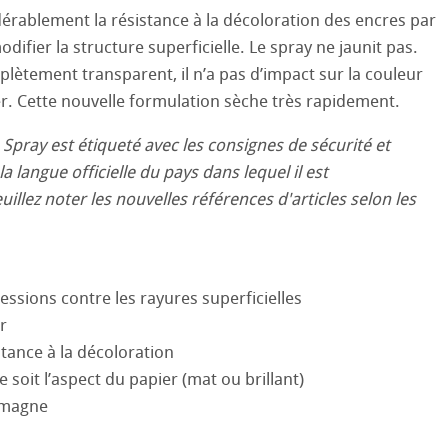
nemühle
tinum Rag
dérablement la résistance à la décoloration des encres par
odifier la structure superficielle. Le spray ne jaunit pas.
 Watercolour
lètement transparent, il n’a pas d’impact sur la couleur
Ingres Pastel
er. Cette nouvelle formulation sèche très rapidement.
Spray est étiqueté avec les consignes de sécurité et
 Sketch
le
oks
la langue officielle du pays dans lequel il est
illez noter les nouvelles références d'articles selon les
sin au Crayon
 et Dessin
ions
 ronde
uis
Pastel
26
essions contre les rayures superficielles
que
r
25
stance à la décoloration
ession Aquarelle
e soit l’aspect du papier (mat ou brillant)
24
lemagne
23