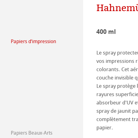
Responsabilité
Fabrication du p
Hahnemüh
Ressources hum
Job @Hahnemüh
400 ml
Press
Papiers d‘impression
FineArt Collecti
Natural Line
Le spray protect
vos impressions r
Matt FineArt sm
Hahnemühle Ph
colorants. Cet aé
Matt FineArt tex
ICC Profile
Téléchargez prof
couche invisible q
Le spray protège l
Glossy FineArt
FAQ
Hahnemühle Exc
Certified Studio
rayures superfici
absorbeur d'UV et
Canvas FineArt
Installation des 
Contact
Album Jet d’enc
Album Jet d’encr
spray de jaunit p
complètement tran
Imprimantes anc
QT Albums x H
Protéger et auth
papier.
Papiers Beaux-Arts
Hahnemühle Bea