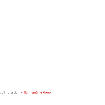
nemühle
s d‘impression
Hahnemühle Photo
ronnemental