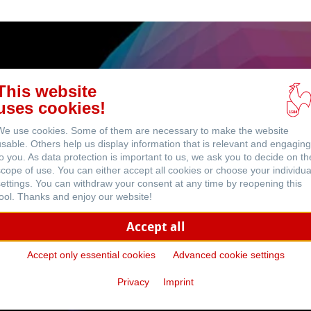
This website
uses cookies!
ICC Profi
We use cookies. Some of them are necessary to make the website
usable. Others help us display information that is relevant and engaging
to you. As data protection is important to us, we ask you to decide on th
scope of use. You can either accept all cookies or choose your individua
settings. You can withdraw your consent at any time by reopening this
tool. Thanks and enjoy our website!
Download
Accept all
Accept only essential cookies
Advanced cookie settings
Privacy
Imprint