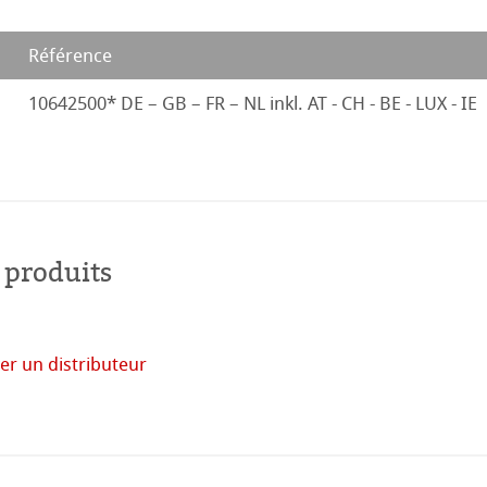
Référence
10642500* DE – GB – FR – NL inkl. AT - CH - BE - LUX - IE
 produits
er un distributeur
acheter
en
ligne