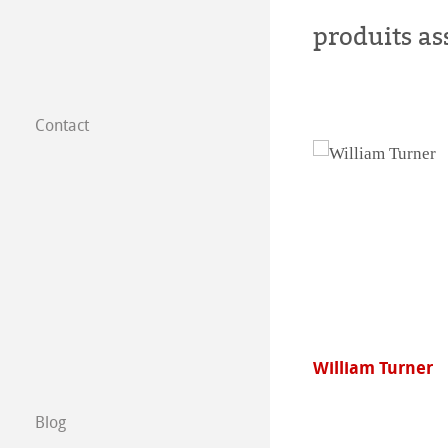
produits as
Contact
Filiales dans le
Trouver nos prod
B2B
Certified Studios
Ecrivez nous
William Turner
Agave
Salons
Blog