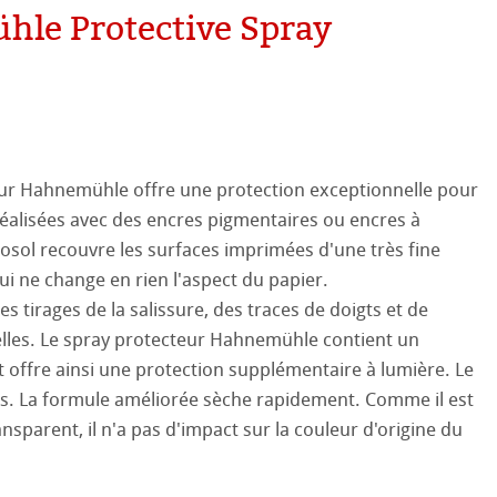
apier
le Protective Spray
aines
le
on
eur Hahnemühle offre une protection exceptionnelle pour
éalisées avec des encres pigmentaires ou encres à
ooth
oto
rosol recouvre les surfaces imprimées d'une très fine
tured
ils ICC
ui ne change en rien l'aspect du papier.
es tirages de la salissure, des traces de doigts et de
ellence Program
elles. Le spray protecteur Hahnemühle contient un
 offre ainsi une protection supplémentaire à lumière. Le
profils
re & QT Albums
e en lin
as. La formule améliorée sèche rapidement. Comme il est
sparent, il n'a pas d'impact sur la couleur d'origine du
iennes générations
ahnemühle
entifier
ux-Arts