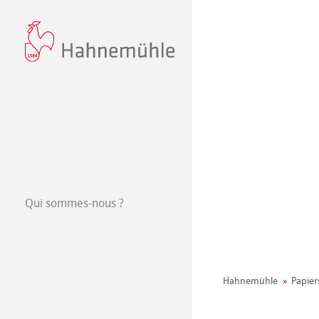
Qui sommes-nous ?
Philosophie
440+ ans d'Hah
Hahnemühle
Papier
Durabilité
Manifeste envi