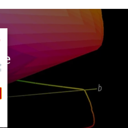
le
e
l