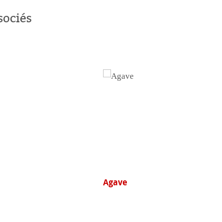
sociés
 monde
uits
German Etching®