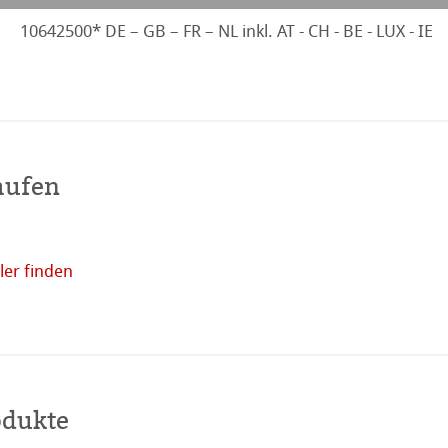
10642500* DE – GB – FR – NL inkl. AT - CH - BE - LUX - IE
aufen
er finden
Online
kaufen
odukte