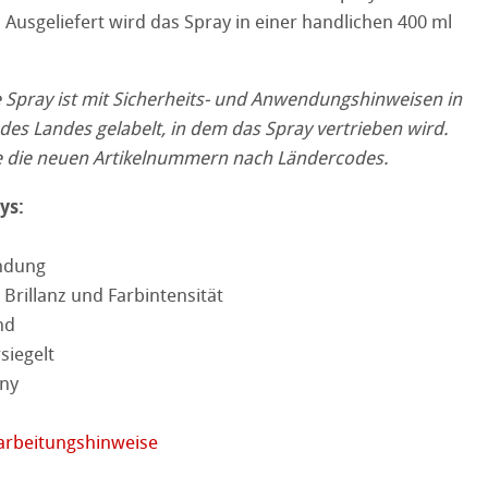
 Watercolour
 Ausgeliefert wird das Spray in einer handlichen 400 ml
kverfahren
Ingres Pastel
 Spray ist mit Sicherheits- und Anwendungshinweisen in
es Landes gelabelt, in dem das Spray vertrieben wird.
 Sketch
oks
ie die neuen Artikelnummern nach Ländercodes.
en
ys:
 Fragen
rell
ndung
Brillanz und Farbintensität
nd
ession Watercolour
tion
siegelt
ny
kverfahren
arbeitungshinweise
henpapiere
piere