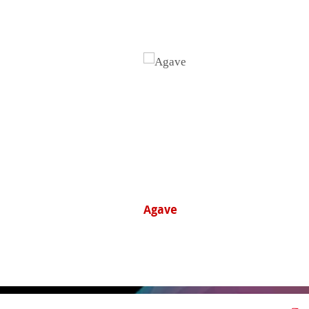
haften
r Nähe
ns
German Etching®
ne