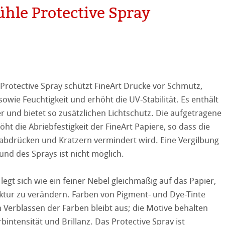
le Protective Spray
on
rotective Spray schützt FineArt Drucke vor Schmutz,
ooth
owie Feuchtigkeit und erhöht die UV-Stabilität. Es enthält
 und bietet so zusätzlichen Lichtschutz. Die aufgetragene
tured
r
ht die Abriebfestigkeit der FineArt Papiere, so dass die
abdrücken und Kratzern vermindert wird. Eine Vergilbung
ellence Program
und des Sprays ist nicht möglich.
ation
& QT Albums
Leinen Album
legt sich wie ein feiner Nebel gleichmäßig auf das Papier,
ahnemühle
ierung
ktur zu verändern. Farben von Pigment- und Dye-Tinte
in Verblassen der Farben bleibt aus; die Motive behalten
stlerpapiere
nemühle
tinum Rag
bintensität und Brillanz. Das Protective Spray ist