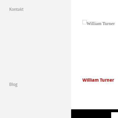
Kontakt
Tochtergesellsc
Händler in Ihre
B2B
Certified Studios
Schreiben Sie u
William Turner
Agave
Messen & Termi
Blog