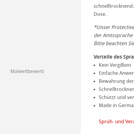
The Collection
The Collection -
schnelltrocknend.
Klassische Druc
Dose.
The Collection - 
Natural Line
Studio & Decor
*Unser Protective
der Amtssprache d
The Collection -
Aquarell
Watercolour Bo
My Art Registry
Bitte beachten S
The Collection
Skizze & Zeichn
Skizzenpapiere
Vorteile des Spra
Häufig gestellte
Kein Vergilben
Echt-Bütten Aqua
Skizzenbücher
Pastell
Malwettbewerb
Einfache Anwe
Kalender 2026
Bewahrung der 
Aquarell
Öl / Acryl
Schnelltrockne
Kalender 2025
Harmony & Expr
Grafik & Illustra
Schützt und ver
Made in Germa
Kalender 2024
Klassische Druc
Kalender 2023
Sprüh- und Ver
Technische Zeic
Transparente Pa