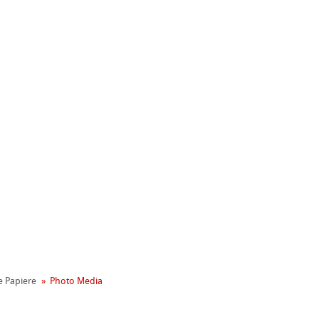
nemühle
t
le Papiere
Photo Media
reen Rooster
ng