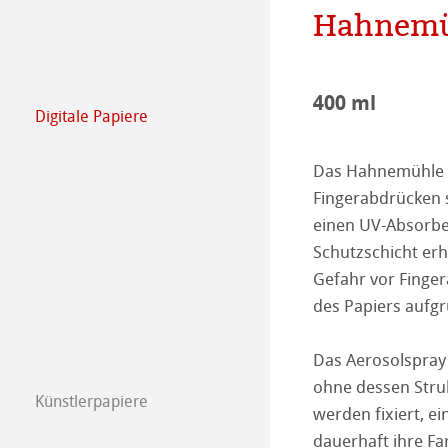
Hahnemüh
Unser Team
Karriere
400 ml
Ausbildung
Digitale Papiere
FineArt Collecti
Natural Line
Presse
Das Hahnemühle P
Matt FineArt sm
Photo Media
Fingerabdrücken s
einen UV-Absorber
Matt FineArt tex
ICC Profile
Download Cente
Schutzschicht erhö
Gefahr vor Finger
Glossy FineArt
FAQ
Hahnemühle Exc
Certified Studios
des Papiers aufgr
Canvas FineArt
Tipps zur Install
Kontakt
FineArt Album 
FineArt Inkjet 
Das Aerosolspray 
Archiv
QT Albums x H
Schutz & Archiv
ohne dessen Stru
Künstler­papiere
werden fixiert, e
Hahnemühle Kün
Harman by Hah
Hahnemühle Pla
dauerhaft ihre Far