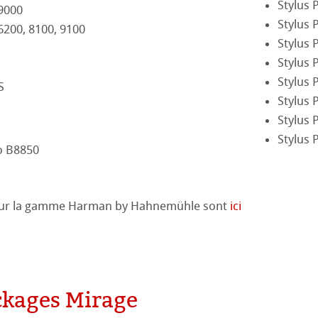
duits
Stylus 
 9000
Stylus 
18
 6200, 8100, 9100
Stella
Stylus 
17
Stylus 
Stylus 
S
16
Stylus 
Stylus 
Stylus 
o B8850
pour la gamme Harman by Hahnemühle sont
ici
kages Mirage