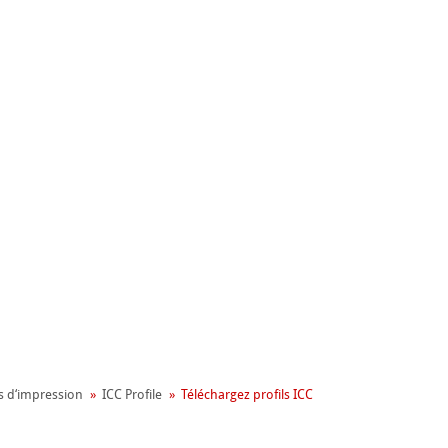
nemühle
ronnemental
s d‘impression
ICC Profile
Téléchargez profils ICC
apier