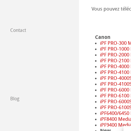
Vous pouvez télé
Contact
Filiales dans le
Canon
iPF PRO-300 
iPF PRO-1000
Trouver nos prod
iPF PRO-2000
iPF PRO-2100
B2B
iPF PRO-4000
iPF PRO-4100
iPF PRO-4000
Certified Studios
iPF PRO-4100
iPF PRO-6000
Ecrivez nous
iPF PRO-6100
Blog
iPF PRO-6000
iPF PRO-6100
Salons
iPF6400/6450
iPF8400 Medi
iPF9400 Medi
New