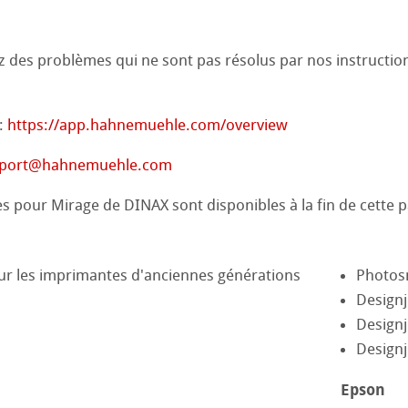
sin au Crayon
 et Dessin
z des problèmes qui ne sont pas résolus par nos instruction
26
 ronde
uis
Pastel
ions
25
 :
https://app.hahnemuehle.com/overview
que
24
port
@
hahnemuehle.com
ession Aquarelle
 pour Mirage de DINAX sont disponibles à la fin de cette p
23
22
ues
our les imprimantes d'anciennes générations
Photos
ahnemühle
Designj
21
é
s
Designj
rt
20
Designj
entifier
Epson
19