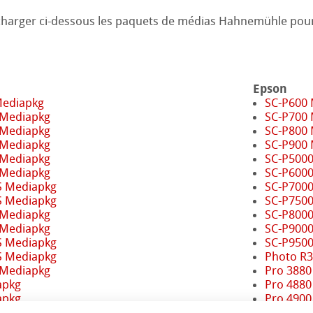
charger ci-dessous les paquets de médias Hahnemühle pou
 monde
Epson
Mediapkg
SC-P600
 Mediapkg
SC-P700
uits
 Mediapkg
SC-P800
 Mediapkg
SC-P900
 Mediapkg
SC-P500
 Mediapkg
SC-P600
S Mediapkg
SC-P700
S Mediapkg
SC-P750
 Mediapkg
SC-P800
 Mediapkg
SC-P900
S Mediapkg
SC-P950
S Mediapkg
Photo R
 Mediapkg
Pro 3880
apkg
Pro 4880
apkg
Pro 4900
Pro 7880