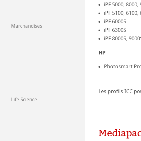
Papier isométric
Co-Branding Pro
iPF 5000, 8000,
Illustrations 20
iPF 5100, 6100,
Papier á dessin 
iPF 6000S
Marchandises
Illustrations 20
iPF 6300S
iPF 8000S, 9000
Illustrations 20
HP
Photosmart Pr
Les profils ICC 
Life Science
Mediapac