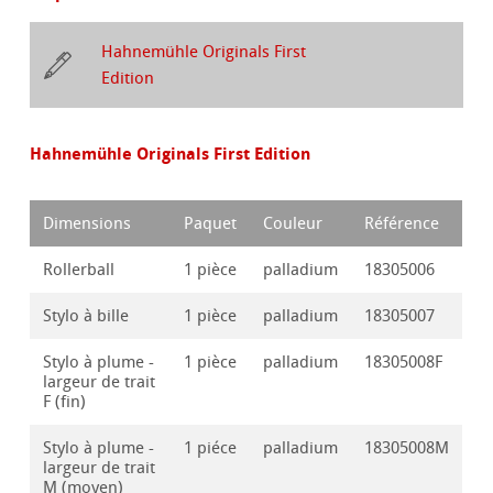
Hahnemühle Originals First
Edition
Hahnemühle Originals First Edition
Dimensions
Paquet
Couleur
Référence
Rollerball
1 pièce
palladium
18305006
Stylo à bille
1 pièce
palladium
18305007
Stylo à plume -
1 pièce
palladium
18305008F
largeur de trait
F (fin)
Stylo à plume -
1 piéce
palladium
18305008M
largeur de trait
M (moyen)