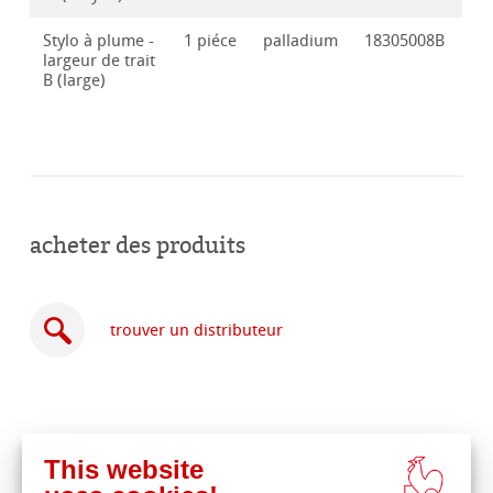
Stylo à plume -
1 piéce
palladium
18305008B
largeur de trait
B (large)
acheter des produits
trouver un distributeur
This website
acheter