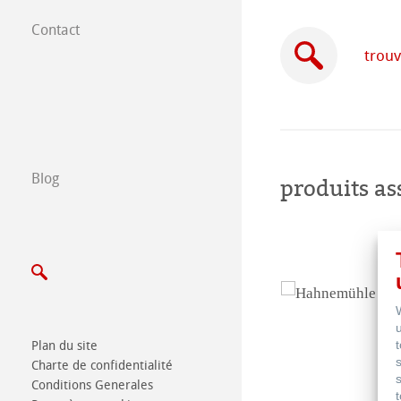
Contact
Filiales dans le
trouv
Trouver nos prod
B2B
Blog
Certified Studios
produits as
Ecrivez nous
Salons
Plan du site
Charte de confidentialité
Conditions Generales