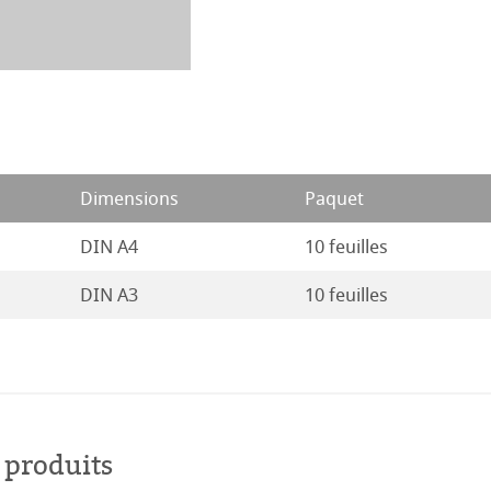
ions
ession Aquarelle
22
rt
21
ues
20
é
s
Dimensions
Paquet
19
DIN A4
10 feuilles
entifier
18
DIN A3
10 feuilles
duits
17
Stella
16
 produits