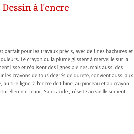
ooth
oto
 Dessin à l'encre
tured
ils ICC
ellence Program
ux-Arts
profils
re & QT Albums
e en lin
 Watercolour
st parfait pour les travaux précis, avec de fines hachures et
ouleurs. Le crayon ou la plume glissent à merveille sur la
iennes générations
ahnemühle
entifier
Ingres Pastel
t lisse et réalisent des lignes pleines, mais aussi des
our les crayons de tous degrés de dureté, convient aussi aux
nemühle
tinum Rag
 Sketch
le
oks
, au tire-ligne, à l’encre de Chine, au pinceau et au crayon
26
aturellement blanc, Sans acide ; résiste au vieillissement.
sin au Crayon
 et Dessin
25
 ronde
uis
Pastel
24
que
23
ahnemühle