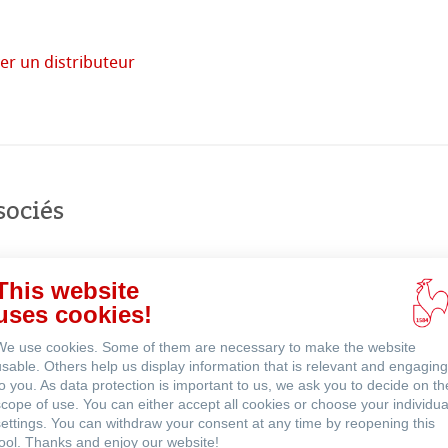
 monde
er un distributeur
uits
acheter
en
ligne
sociés
This website
uses cookies!
We use cookies. Some of them are necessary to make the website
usable. Others help us display information that is relevant and engaging
to you. As data protection is important to us, we ask you to decide on th
scope of use. You can either accept all cookies or choose your individua
settings. You can withdraw your consent at any time by reopening this
tool. Thanks and enjoy our website!