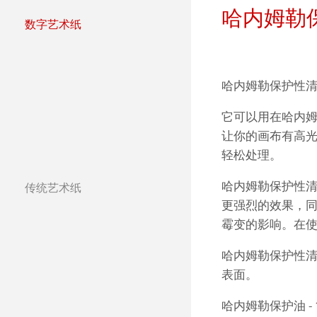
哈内姆勒保
团队
Jobs @Hahnemü
数字艺术纸
哈内姆勒纯艺术Fi
天然材质系列
Press
哑光面艺术纸 
哈内姆勒Photo
哈内姆勒保护性
哑光面艺术纸 
ICC文件
ICC文件下载
它可以用在哈内
让你的画布有高
亮光面艺术纸
FAQ 常见问题-
Hahnemühle Exc
认证工作室
轻松处理。
艺术画布
如何安装ICC文
联系我们
FineArt 相册 & 
内姆勒FineAr
哈内姆勒保护性
传统艺术纸
哈内姆勒艺术家
更强烈的效果，
较早型号的打印
QT Albums x H
保护及认证
霉变的影响。在
The Collection
The Collection -
Harman by Hah
哈内姆勒 Plati
哈内姆勒保护性
The Collection - 
竹纤维Natural
表面。
Classical Printi
哈内姆勒保护油 - 
The Collection -
系列水彩纸
Watercolour Bo