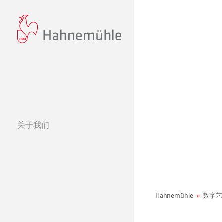
关于我们
经营理念
哈内姆勒的 440
可持续发展和企
环境宣言
Hahnemühle
数字艺
社会项目——绿色公鸡
纸张&品质