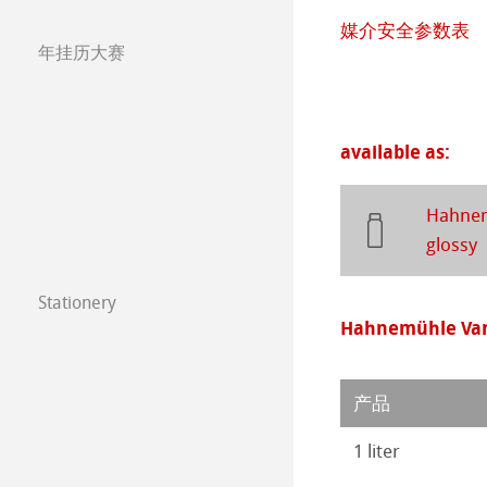
Studio & Decor
媒介安全参数表
The Collection
Hahnemühle Ske
Hahnemühle 
年挂历大赛
注册我的艺术作品 My
年挂历大赛2026
圆网工艺水彩纸
速写本
粉彩纸
常见问题
年挂历大赛2025
Watercolour
油画/丙烯画纸
available as:
年挂历大赛2024
Harmony & Expr
漫画/平面设计/
Hahnem
年挂历大赛2023
glossy
Classical Printi
Paintings 2022
Stationery
技术绘图纸
透明纸
FineNotes by H
Hahnemühle Varn
Paintings 2021
方格纸
Lana 传统美术
Stationery FineA
Paintings 2020
产品
静力学用纸
Protect & Authen
Co-Branding
1 liter
Paintings 2019
等轴纸
Co-Branding Pro