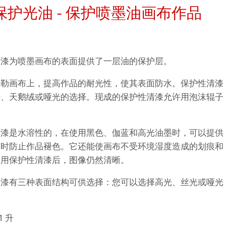
护光油 - 保护喷墨油画布作品
hle
neArt系列
平滑面
系列
清漆为喷墨画布的表面提供了一层油的保护层。
纹理面
姆勒画布上，提高作品的耐光性，使其表面防水。保护性清漆
光、天鹅绒或哑光的选择。现成的保护性清漆允许用泡沫辊子
数字艺术
ellence Program
件
QT Albums
t喷墨亚麻布相册
清漆是水溶性的，在使用黑色、伽蓝和高光油墨时，可以提供
系列美术纸
同时防止作品褪色。它还能使画布不受环境湿度造成的划痕和
机
ahnemühle
使用保护性清漆后，图像仍然清晰。
 Watercolour
nemuehle
num Rag铂金印相纸
清漆有三种表面结构可供选择：您可以选择高光、丝光或哑光
Ingres Pastel
 Line系列美术纸
ng Methods
1 升
 Sketch
oks