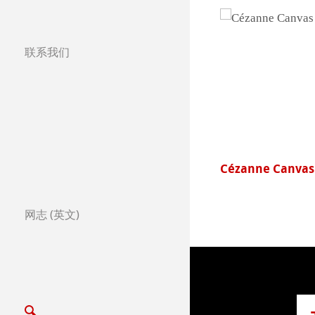
联系我们
分公司
全球合作伙伴
全球经销商
字笔双支套装
Cézanne Canvas
Certified Studios
写信给我们
网志 (英文)
展览会及其他活动