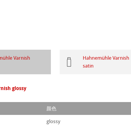
tch Paper
素描纸
 Art Registry
系列水彩纸
ession
插画
ühle Varnish
Hahnemühle Varnish
satin
ng Methods
ahnemühle
ish glossy
纸
rt
颜色
ticate
glossy
ducts