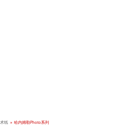
+ 年历史
业社会责任
术纸
哈内姆勒Photo系列
 - Green Rooster