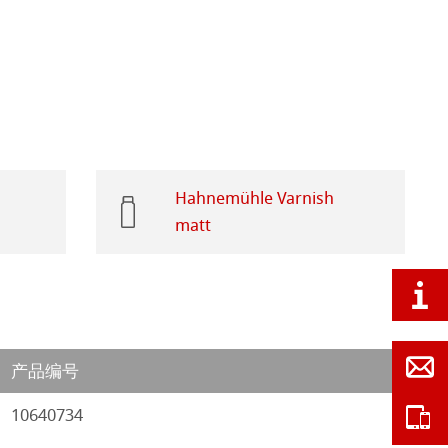
Hahnemühle Varnish
matt
产品编号
10640734