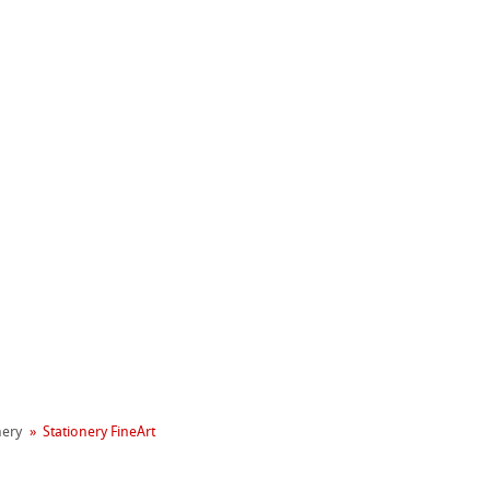
+ 年历史
业社会责任
 - Green Rooster
nery
Stationery FineArt
neArt系列
hle