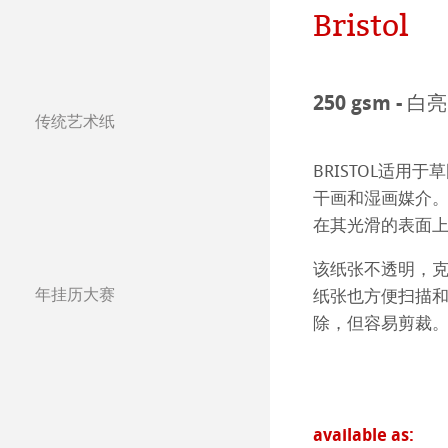
哑光面艺术纸 
哈内姆勒Photo
Bristol
Press
哑光面艺术纸 
ICC文件
ICC文件下载
250 gsm 
亮光面艺术纸
FAQ 常见问题-
Hahnemühle Exc
认证工作室
传统艺术纸
哈内姆勒艺术家
艺术画布
如何安装ICC文
联系我们
FineArt 相册 & 
内姆勒FineAr
BRISTOL适
The Collection
The Collection -
干画和湿画媒介
较早型号的打印
QT Albums x H
保护及认证
在其光滑的表面
The Collection - 
竹纤维Natural
Harman by Hah
哈内姆勒 Plati
该纸张不透明，克
The Collection -
系列水彩纸
Watercolour Bo
年挂历大赛
纸张也方便扫描和
年挂历大赛2026
Classical Printi
除，但容易剪裁
The Collection
Hahnemühle Ske
Hahnemühle 
年挂历大赛2025
Studio & Decor
圆网工艺水彩纸
速写本
粉彩纸
年挂历大赛2024
注册我的艺术作品 My
available as:
Watercolour
油画/丙烯画纸