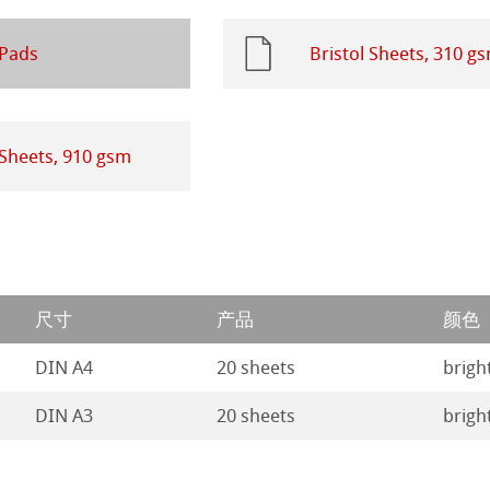
ahnemühle
ession
插画
 Pads
Bristol Sheets, 310 g
rt
ng Methods
 Sheets, 910 gsm
纸
ticate
尺寸
产品
颜色
ducts
DIN A4
20 sheets
brigh
DIN A3
20 sheets
brigh