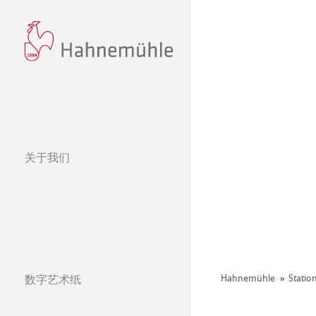
关于我们
经营理念
哈内姆勒的 440
可持续发展和企
环境宣言
社会项目——绿色公鸡
纸张&品质
数字艺术纸
Hahnemühle
Statio
哈内姆勒纯艺术Fi
天然材质系列
团队
Jobs @Hahnemü