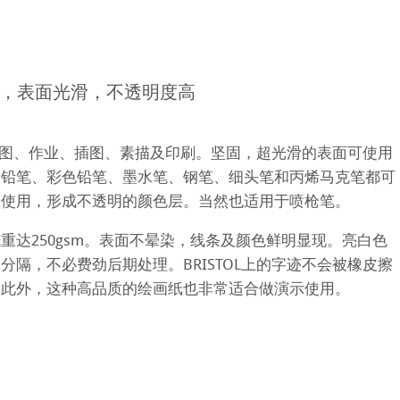
平滑面
系列
纹理面
- 白亮，表面光滑，不透明度高
数字艺术
ellence Program
系列美术纸
件
QT Albums
t喷墨亚麻布相册
用于草图、作业、插图、素描及印刷。坚固，超光滑的表面可使用
 Watercolour
。铅笔、彩色铅笔、墨水笔、钢笔、细头笔和丙烯马克笔都可
机
ahnemühle
上使用，形成不透明的颜色层。当然也适用于喷枪笔。
Ingres Pastel
 Line系列美术纸
nemuehle
num Rag铂金印相纸
重达250gsm。表面不晕染，线条及颜色鲜明显现。亮白色
 Sketch
oks
分隔，不必费劲后期处理。BRISTOL上的字迹不会被橡皮擦
ng Methods
。此外，这种高品质的绘画纸也非常适合做演示使用。
tch Paper
素描纸
 Art Registry
系列水彩纸