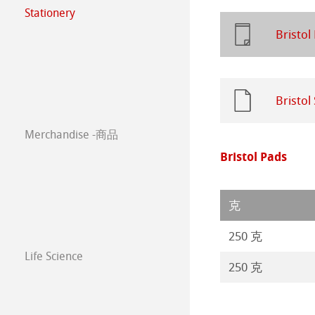
年挂历大赛2023
Stationery
常见问题
FineNotes by H
Harmony & Expr
漫画/平面设计/
Bristol
Paintings 2022
Stationery FineA
Classical Printi
Paintings 2021
Co-Branding
Bristol
技术绘图纸
透明纸
Paintings 2020
Merchandise -商品
方格纸
Lana 传统美术
Paintings 2019
Bristol Pads
静力学用纸
Protect & Authen
Paintings 2018
克
等轴纸
Co-Branding Pro
Paintings 2017
250 克
绘画纸 Stella
Life Science
250 克