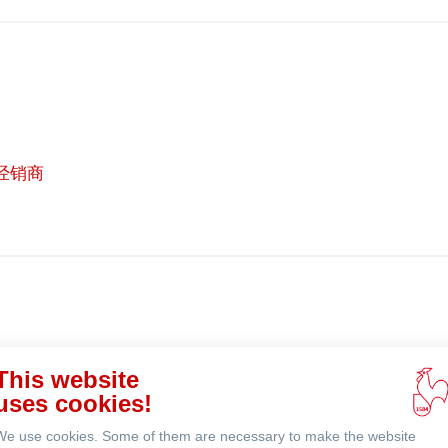
经销商
在
线
购
买
 (英文)
This website
uses cookies!
We use cookies. Some of them are necessary to make the website