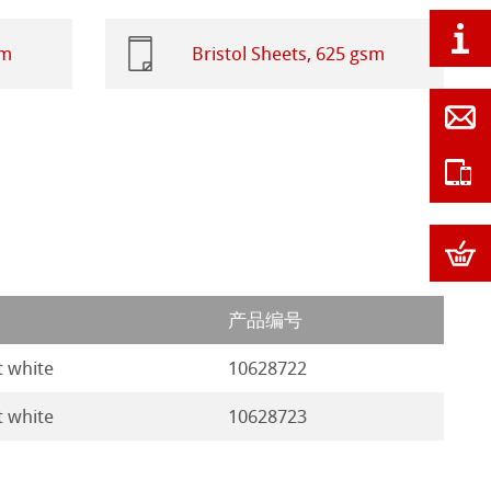
sm
Bristol Sheets, 625 gsm
产品编号
t white
10628722
t white
10628723