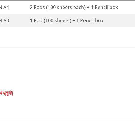
N A4
2 Pads (100 sheets each) + 1 Pencil box
N A3
1 Pad (100 sheets) + 1 Pencil box
经销商
在
线
购
买