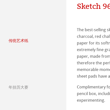
团队
Jobs @Hahnemü
Sketch 96
哑光面艺术纸 
哈内姆勒Photo
Press
哑光面艺术纸 
ICC文件
ICC文件下载
The best-selling s
亮光面艺术纸
FAQ 常见问题-
Hahnemühle Exc
认证工作室
charcoal, red chal
传统艺术纸
paper for its soft
哈内姆勒艺术家
艺术画布
如何安装ICC文
联系我们
FineArt 相册 & 
内姆勒FineAr
extremely fine gr
paper, made from
The Collection
The Collection -
较早型号的打印
QT Albums x H
保护及认证
therefore the pe
The Collection - 
竹纤维Natural
memorable moment
Harman by Hah
哈内姆勒 Plati
sheet pads have a
The Collection -
系列水彩纸
Watercolour Bo
Classical Printi
Complimentary fo
年挂历大赛
年挂历大赛2026
pencil box, includ
The Collection
Hahnemühle Ske
Hahnemühle 
Studio & Decor
experimenting.
年挂历大赛2025
圆网工艺水彩纸
速写本
粉彩纸
注册我的艺术作品 My