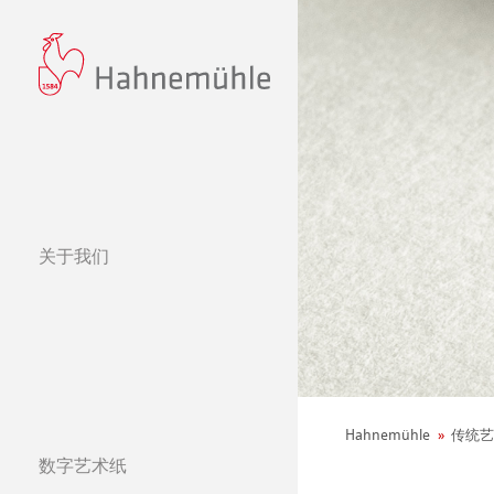
关于我们
经营理念
哈内姆勒的 440
可持续发展和企
环境宣言
Hahnemühle
传统艺
社会项目——绿色公鸡
纸张&品质
数字艺术纸
哈内姆勒纯艺术Fi
天然材质系列