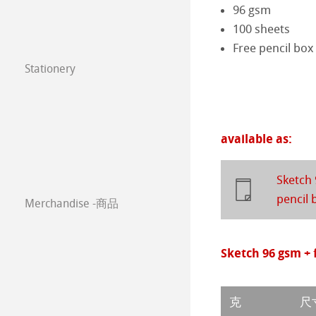
96 gsm
年挂历大赛2024
Watercolour
油画/丙烯画纸
100 sheets
常见问题
Free pencil box
年挂历大赛2023
Harmony & Expr
漫画/平面设计/
Stationery
FineNotes by H
Paintings 2022
Classical Printi
Stationery FineA
Paintings 2021
技术绘图纸
透明纸
available as:
Co-Branding
Paintings 2020
方格纸
Lana 传统美术
Sketch 
Paintings 2019
pencil 
Merchandise -商品
静力学用纸
Protect & Authen
Paintings 2018
等轴纸
Co-Branding Pro
Sketch 96 gsm + 
Paintings 2017
绘画纸 Stella
克
尺