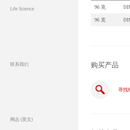
96 克
DI
Life Science
96 克
DI
购买产品
联系我们
分公司
全球合作伙伴
寻找
全球经销商
Certified Studios
网志 (英文)
写信给我们