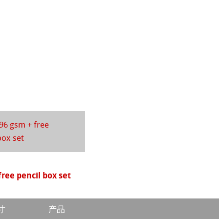
系列水彩纸
ession
插画
ahnemühle
ng Methods
rt
纸
96 gsm + free
box set
ticate
ducts
free pencil box set
寸
产品