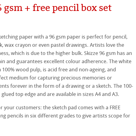
hle
 gsm + free pencil box set
平滑面
系列
纹理面
ketching paper with a 96 gsm paper is perfect for pencil,
数字艺术
ellence Program
k, wax crayon or even pastel drawings. Artists love the
ness, which is due to the higher bulk. Skizze 96 gsm has an
系列美术纸
件
QT Albums
t喷墨亚麻布相册
ain and guarantees excellent colour adherence. The white
 100% wood pulp, is acid free and non-ageing, and
 Watercolour
机
ahnemühle
rfect medium for capturing precious memories or
Ingres Pastel
 Line系列美术纸
s forever in the form of a drawing or a sketch. The 100-
nemuehle
num Rag铂金印相纸
 glued top edge and are available in sizes A4 and A3.
 Sketch
oks
ng Methods
r your customers: the sketch pad comes with a FREE
ing pencils in six different grades to give artists scope for
tch Paper
素描纸
 Art Registry