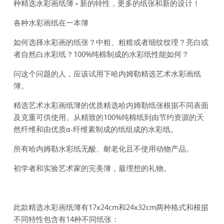
种精选水彩画纸簿 - 新的特性，更多的
纸张
和新的设计！
各种水彩
画
纸在一
本
簿
如何选择水彩画的纸张？中粗、粗糙或者细纹纹理？亮白或
者自然白水彩纸？100%纯棉制成的水彩纸性能如何？
问这个问题的人，应该试用下哈内姆勒精选艺术水彩画纸
簿。
精选艺术水彩画纸簿的优质精选哈内姆勒纸张根据不同表面
及克重可供使用。从精致的100%纯棉纸到由节约资源的天
然纤维和由优质α-纤维素制成的纸组成的水彩纸。
所有哈内姆勒水彩纸无酸、耐老化且不使用动物产品。
初学者和实验艺术家的完美簿，最理想的礼物。
此款精选水彩画纸簿有17x24cm和24x32cm两种格式和根据
不同特性包含有14种不同纸张：