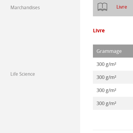
Livre
Marchandises
Papier á dessin 
Illustrations 20
Illustrations 20
Livre
Grammage
300 g/m²
Life Science
300 g/m²
300 g/m²
300 g/m²