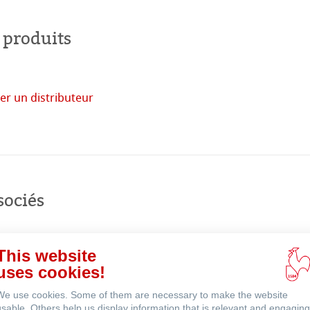
 monde
 produits
uits
er un distributeur
acheter
en
ligne
sociés
This website
uses cookies!
We use cookies. Some of them are necessary to make the website
usable. Others help us display information that is relevant and engaging