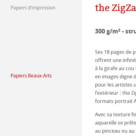
the ZigZ
Ressources hum
Job @Hahnemüh
Papiers d‘impression
FineArt Collecti
Natural Line
Press
Matt FineArt sm
Hahnemühle Ph
300 g/m² - str
Matt FineArt tex
ICC Profile
Téléchargez prof
Ses 18 pages de p
Glossy FineArt
FAQ
Hahnemühle Exc
Certified Studio
offrent une infini
à la girafe au cou
Canvas FineArt
Installation des 
Contact
Album Jet d’enc
Album Jet d’encr
Papiers Beaux-Arts
en images digne d
Hahnemühle Bea
pour les artistes 
Imprimantes anc
QT Albums x H
Protéger et auth
l’extérieur : the 
The Collection
The Collection -
formats portrait A
Harman by Hah
Hahnemühle Pla
The Collection - 
Natural Line
Avec sa texture f
Papiers Gravure
aquarelle se prêt
The Collection -
Papiers Aquarel
Watercolour Bo
au pinceau ou au 
Studio & Decor