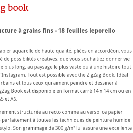
ag book
aines
le
on
ooth
oto
ucture à grains fins - 18 feuilles leporello
tured
ils ICC
apier aquarelle de haute qualité, pliées en accordéon, vous
ellence Program
té de possibilités créatives, que vous souhaitiez donner vie
 le plus long, au paysage le plus vaste ou à une histoire tout
profils
re & QT Albums
e en lin
’Instagram. Tout est possible avec the ZigZag Book. Idéal
ux-Arts
urbains et tous ceux qui aiment peindre et dessiner à
iennes générations
ahnemühle
entifier
ZigZag Book est disponible en format carré 14 x 14 cm ou en
 Watercolour
5 et A6.
nemühle
tinum Rag
Ingres Pastel
inement structurée au recto comme au verso, ce papier
e parfaitement à toutes les techniques de peinture humide
 Sketch
le
oks
stylo. Son grammage de 300 g/m² lui assure une excellente