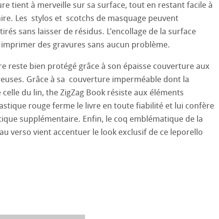
ure tient à merveille sur sa surface, tout en restant facile à
sin au Crayon
 et Dessin
aire. Les stylos et scotchs de masquage peuvent
26
irés sans laisser de résidus. L’encollage de la surface
 ronde
uis
Pastel
25
imprimer des gravures sans aucun problème.
ions
que
re reste bien protégé grâce à son épaisse couverture aux
24
euses. Grâce à sa couverture imperméable dont la
ession Aquarelle
 celle du lin, the ZigZag Book résiste aux éléments
23
astique rouge ferme le livre en toute fiabilité et lui confère
22
ique supplémentaire. Enfin, le coq emblématique de la
ahnemühle
 verso vient accentuer le look exclusif de ce leporello
ues
21
rt
é
s
20
entifier
19
duits
18