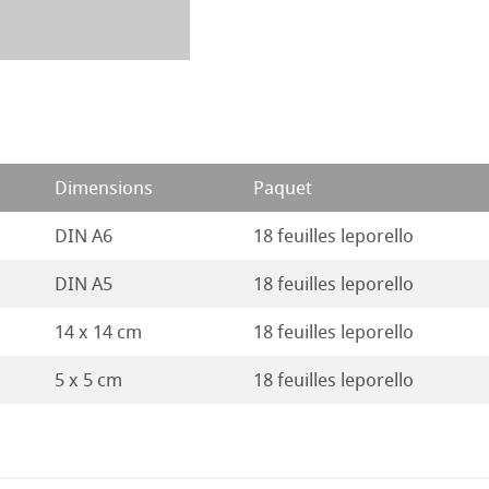
Stella
17
16
Dimensions
Paquet
DIN A6
18 feuilles leporello
DIN A5
18 feuilles leporello
14 x 14 cm
18 feuilles leporello
5 x 5 cm
18 feuilles leporello