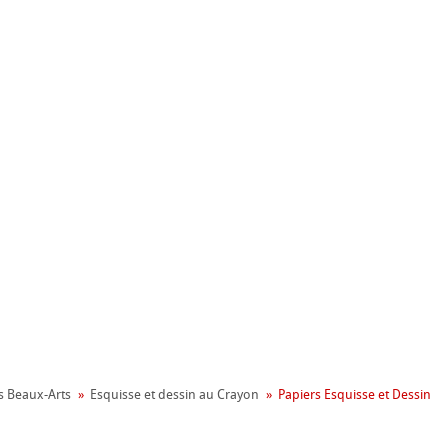
nemühle
ronnemental
s Beaux-Arts
Esquisse et dessin au Crayon
Papiers Esquisse et Dessin
apier