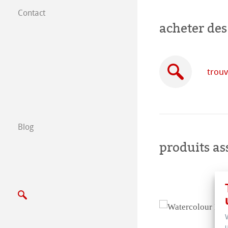
Contact
Filiales dans le
acheter des
Trouver nos prod
B2B
trouv
Certified Studios
Ecrivez nous
Blog
produits as
Salons