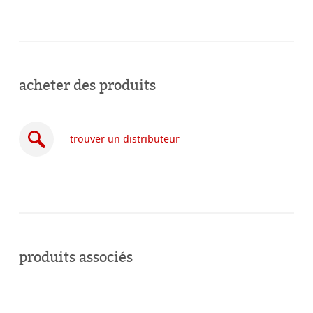
acheter des produits
trouver un distributeur
acheter
en
produits associés
ligne