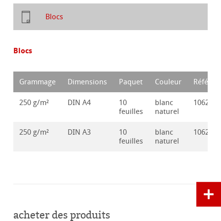
Blocs
Blocs
Grammage
Dimensions
Paquet
Couleur
Référen
250 g/m²
DIN A4
10
blanc
106287
feuilles
naturel
250 g/m²
DIN A3
10
blanc
106287
feuilles
naturel
acheter des produits