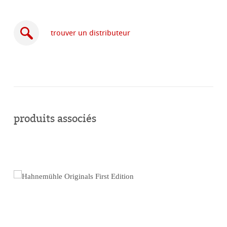
trouver un distributeur
acheter
en
produits associés
ligne