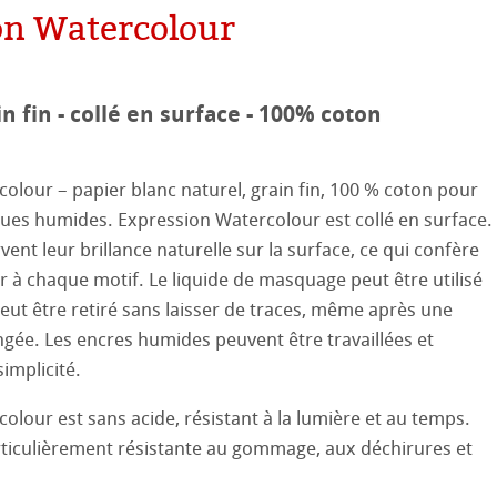
on Watercolour
aines
le
on
ooth
oto
in fin - collé en surface - 100% coton
tured
ils ICC
olour – papier blanc naturel, grain fin, 100 % coton pour
ques humides. Expression Watercolour est collé en surface.
ellence Program
ent leur brillance naturelle sur la surface, ce qui confère
profils
re & QT Albums
e en lin
er à chaque motif. Le liquide de masquage peut être utilisé
ux-Arts
 peut être retiré sans laisser de traces, même après une
iennes générations
ahnemühle
entifier
ngée. Les encres humides peuvent être travaillées et
 Watercolour
simplicité.
nemühle
tinum Rag
olour est sans acide, résistant à la lumière et au temps.
Ingres Pastel
rticulièrement résistante au gommage, aux déchirures et
 Sketch
le
oks