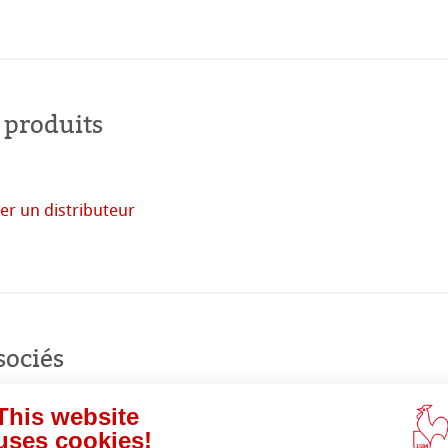
 monde
 produits
uits
er un distributeur
acheter
en
ligne
sociés
This website
uses cookies!