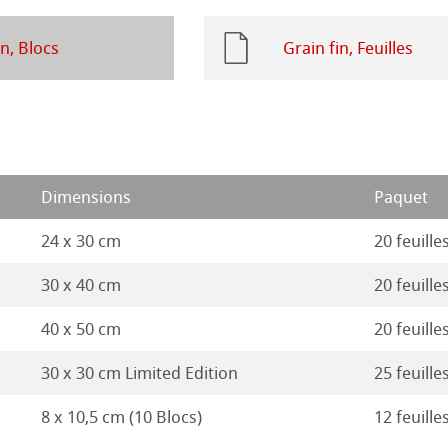
18
Stella
in, Blocs
Grain fin, Feuilles
17
16
Dimensions
Paquet
24 x 30 cm
20 feuille
30 x 40 cm
20 feuille
40 x 50 cm
20 feuille
30 x 30 cm Limited Edition
25 feuille
8 x 10,5 cm (10 Blocs)
12 feuille