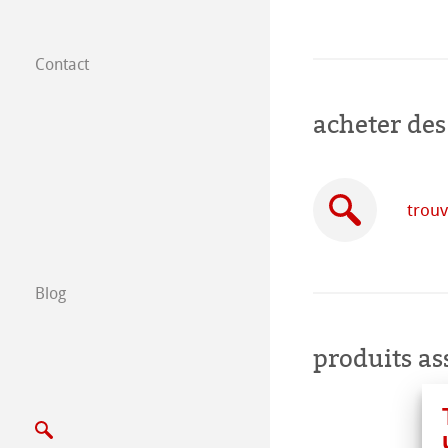
Contact
Filiales dans le
acheter des
Trouver nos prod
B2B
trouv
Certified Studios
Ecrivez nous
Blog
Salons
produits as