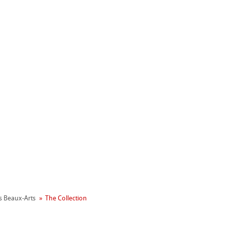
nemühle
ronnemental
s Beaux-Arts
The Collection
apier