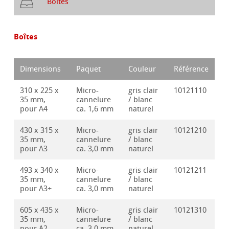
Boîtes
Boîtes
Dimensions
Paquet
Couleur
Référence
310 x 225 x
Micro-
gris clair
10121110
35 mm,
cannelure
/ blanc
pour A4
ca. 1,6 mm
naturel
430 x 315 x
Micro-
gris clair
10121210
35 mm,
cannelure
/ blanc
pour A3
ca. 3,0 mm
naturel
493 x 340 x
Micro-
gris clair
10121211
35 mm,
cannelure
/ blanc
pour A3+
ca. 3,0 mm
naturel
605 x 435 x
Micro-
gris clair
10121310
35 mm,
cannelure
/ blanc
pour A2
ca. 3,0 mm
naturel