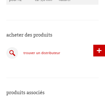
acheter des produits
trouver un distributeur
acheter
en
produits associés
ligne