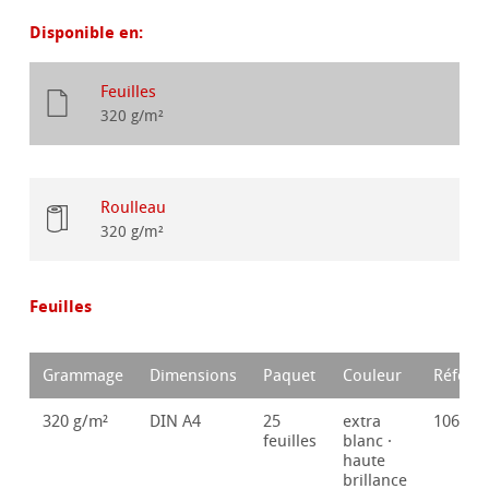
Disponible en:
Feuilles
320 g/m²
Roulleau
320 g/m²
Feuilles
Grammage
Dimensions
Paquet
Couleur
Référe
320 g/m²
DIN A4
25
extra
106421
feuilles
blanc ·
haute
brillance