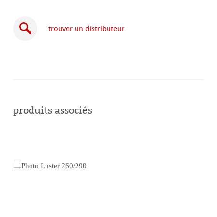
trouver un distributeur
acheter
en
produits associés
ligne