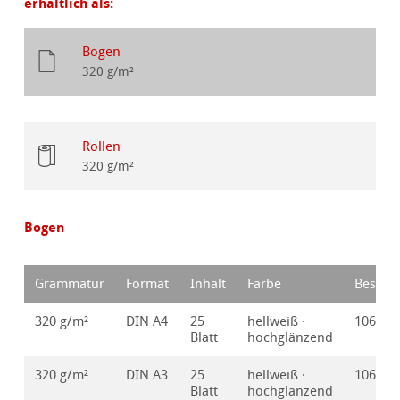
erhältlich als:
Bogen
320 g/m²
Rollen
320 g/m²
Bogen
Grammatur
Format
Inhalt
Farbe
Bestell
320 g/m²
DIN A4
25
hellweiß ·
106421
Blatt
hochglänzend
320 g/m²
DIN A3
25
hellweiß ·
106421
Blatt
hochglänzend