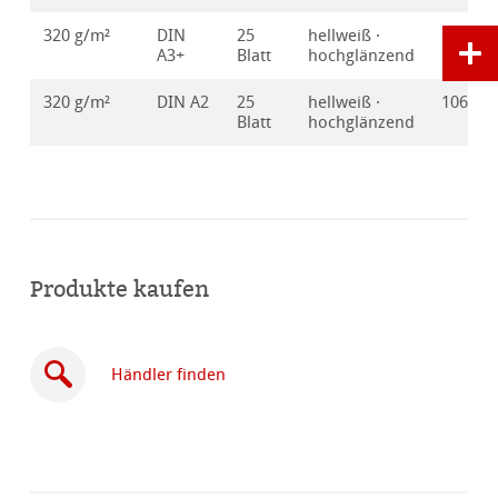
320 g/m²
DIN
25
hellweiß ·
106421
A3+
Blatt
hochglänzend
320 g/m²
DIN A2
25
hellweiß ·
106421
Blatt
hochglänzend
Produkte kaufen
Händler finden