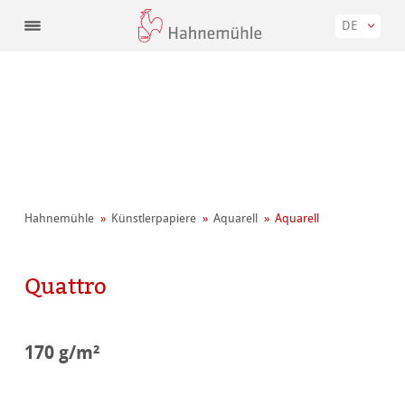
DE
Hahnemühle
Künstler­papiere
Aquarell
Aquarell
Quattro
170 g/m²