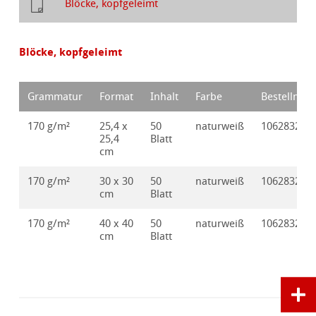
Blöcke, kopfgeleimt
Blöcke, kopfgeleimt
Grammatur
Format
Inhalt
Farbe
Bestellnr.
170 g/m²
25,4 x
50
naturweiß
10628320
25,4
Blatt
cm
170 g/m²
30 x 30
50
naturweiß
10628321
cm
Blatt
170 g/m²
40 x 40
50
naturweiß
10628322
cm
Blatt