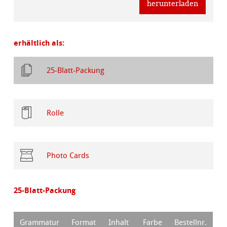
herunterladen
erhältlich als:
25-Blatt-Packung
Rolle
Photo Cards
25-Blatt-Packung
Grammatur
Format
Inhalt
Farbe
Bestellnr.