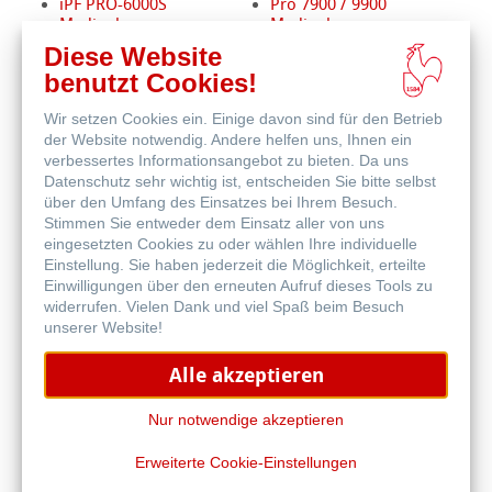
iPF PRO-6000S
Pro 7900 / 9900
Mediapkg
Mediapkg
iPF PRO-6100S
Pro 11880 Mediapkg
Diese Website
New
Mediapkg
benutzt Cookies!
iPF6400/6450
SC-P5300
Mediapkg
SC-P8500D
Wir setzen Cookies ein. Einige davon sind für den Betrieb
iPF8400 Mediapkg
SC-P20500
der Website notwendig. Andere helfen uns, Ihnen ein
iPF9400 Mediapkg
New
verbessertes Informationsangebot zu bieten. Da uns
Datenschutz sehr wichtig ist, entscheiden Sie bitte selbst
GP-2600S Mediapkg
GP-4600S Mediapkg
über den Umfang des Einsatzes bei Ihrem Besuch.
GP-6600S Mediapkg
Stimmen Sie entweder dem Einsatz aller von uns
iPF Pro-1100
eingesetzten Cookies zu oder wählen Ihre individuelle
Mediapkg
Einstellung. Sie haben jederzeit die Möglichkeit, erteilte
iPF Pro-2600
Einwilligungen über den erneuten Aufruf dieses Tools zu
Mediapkg
widerrufen. Vielen Dank und viel Spaß beim Besuch
iPF Pro-4600
unserer Website!
Mediapkg
iPF Pro-6600
Alle akzeptieren
Mediapkg
Nur notwendige akzeptieren
Erweiterte Cookie-Einstellungen