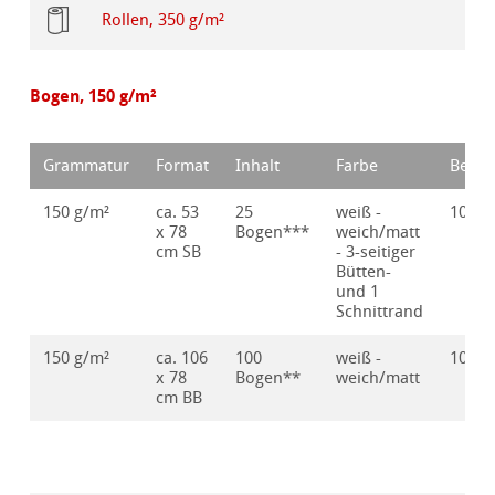
Rollen, 350 g/m²
Bogen, 150 g/m²
Grammatur
Format
Inhalt
Farbe
Bestel
150 g/m²
ca. 53
25
weiß -
10627
x 78
Bogen***
weich/matt
cm SB
- 3-seitiger
Bütten-
und 1
Schnittrand
150 g/m²
ca. 106
100
weiß -
10105
x 78
Bogen**
weich/matt
cm BB