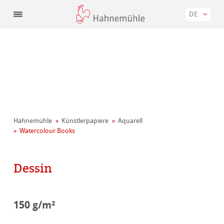
DE
Hahnemühle
Künstler­papiere
Aquarell
Watercolour Books
Dessin
150 g/m²