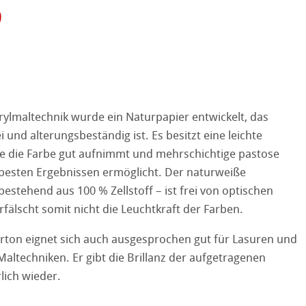
0
ooth
tured
r
ellence Program
stlerpapiere
Acrylmaltechnik wurde ein Naturpapier entwickelt, das
ation
& QT Albums
Leinen Album
i und alterungsbeständig ist. Es besitzt eine leichte
 Watercolour
ie die Farbe gut aufnimmt und mehrschichtige pastose
ahnemühle
ierung
 besten Ergebnissen ermöglicht. Der naturweiße
Ingres Pastel
bestehend aus 100 % Zellstoff – ist frei von optischen
nemühle
tinum Rag
rfälscht somit nicht die Leuchtkraft der Farben.
 Sketch
oks
kverfahren
rton eignet sich auch ausgesprochen gut für Lasuren und
en
Maltechniken. Er gibt die Brillanz der aufgetragenen
lich wieder.
rell