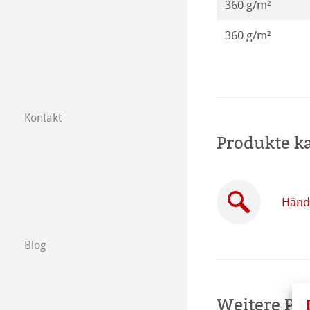
360 g/m²
360 g/m²
Kontakt
Tochtergesellsc
Produkte k
Händler in Ihre
B2B
Händl
Certified Studios
Blog
Schreiben Sie u
Weitere Pr
Messen & Termi