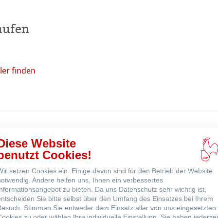
aufen
ns
er finden
ne
Online
kaufen
odukte
Diese Website
benutzt Cookies!
Wir setzen Cookies ein. Einige davon sind für den Betrieb der Website
notwendig. Andere helfen uns, Ihnen ein verbessertes
Informationsangebot zu bieten. Da uns Datenschutz sehr wichtig ist,
entscheiden Sie bitte selbst über den Umfang des Einsatzes bei Ihrem
Besuch. Stimmen Sie entweder dem Einsatz aller von uns eingesetzten
Cookies zu oder wählen Ihre individuelle Einstellung. Sie haben jederzei