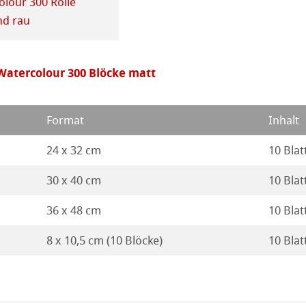
lour 300 Rolle
nd rau
 Watercolour 300 Blöcke matt
Format
Inhalt
24 x 32 cm
10 Blat
30 x 40 cm
10 Blat
36 x 48 cm
10 Blat
8 x 10,5 cm (10 Blöcke)
10 Blat
haften
r Nähe