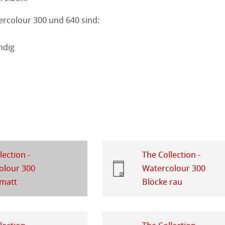
kverfahren
Ingres Pastel
colour 300 und 640 sind:
 Sketch
oks
ndig
en
 Fragen
rell
ession Watercolour
tion
lection -
The Collection -
kverfahren
olour 300
Watercolour 300
 matt
Blöcke rau
henpapiere
piere
r
piere