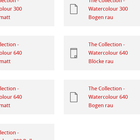
lection -
The Collection -
ahnemühle
olour 300
Watercolour 300
ierung
matt
Bogen rau
rt
odukte
ella
lection -
The Collection -
olour 640
Watercolour 640
 matt
Blöcke rau
lection -
The Collection -
olour 640
Watercolour 640
matt
Bogen rau
lection -