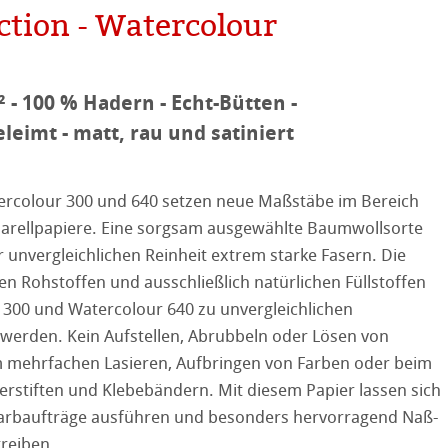
ction - Watercolour
 - 100 % Hadern - Echt-Bütten -
on
leimt - matt, rau und satiniert
ooth
colour 300 und 640 setzen neue Maßstäbe im Bereich
tured
r
arellpapiere. Eine sorgsam ausgewählte Baumwollsorte
r unvergleichlichen Reinheit extrem starke Fasern. Die
ellence Program
n Rohstoffen und ausschließlich natürlichen Füllstoffen
ation
& QT Albums
Leinen Album
 300 und Watercolour 640 zu unvergleichlichen
werden. Kein Aufstellen, Abrubbeln oder Lösen von
ahnemühle
ierung
m mehrfachen Lasieren, Aufbringen von Farben oder beim
stlerpapiere
erstiften und Klebebändern. Mit diesem Papier lassen sich
nemühle
tinum Rag
 Farbaufträge ausführen und besonders hervorragend Naß-
 Watercolour
reiben.