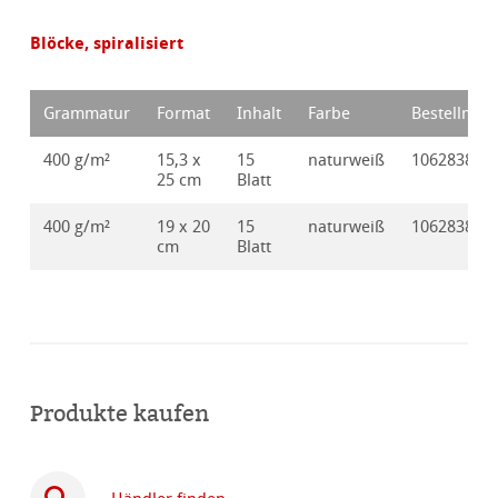
Blöcke, spiralisiert
Grammatur
Format
Inhalt
Farbe
Bestellnr.
400 g/m²
15,3 x
15
naturweiß
10628380
25 cm
Blatt
400 g/m²
19 x 20
15
naturweiß
10628381
cm
Blatt
Produkte kaufen