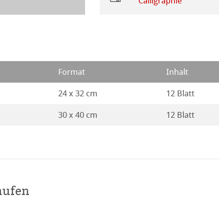
Calligraphie
kverfahren
henpapiere
piere
Format
Inhalt
r
piere
24 x 32 cm
12 Blatt
ierung
30 x 40 cm
12 Blatt
odukte
ella
aufen
haften