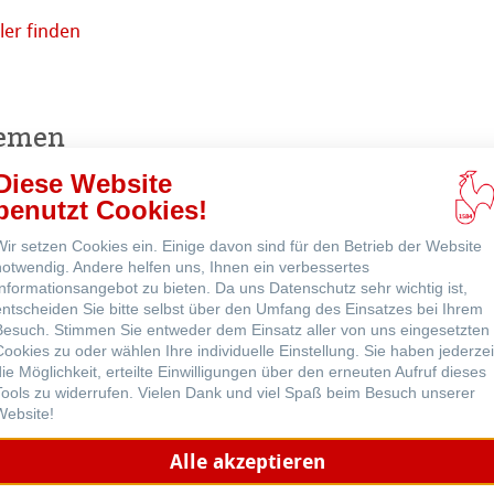
r Nähe
er finden
Online
kaufen
hemen
ns
Diese Website
benutzt Cookies!
Engagement - Green
Rooster
ne
Wir setzen Cookies ein. Einige davon sind für den Betrieb der Website
notwendig. Andere helfen uns, Ihnen ein verbessertes
Informationsangebot zu bieten. Da uns Datenschutz sehr wichtig ist,
entscheiden Sie bitte selbst über den Umfang des Einsatzes bei Ihrem
Besuch. Stimmen Sie entweder dem Einsatz aller von uns eingesetzten
Cookies zu oder wählen Ihre individuelle Einstellung. Sie haben jederzei
die Möglichkeit, erteilte Einwilligungen über den erneuten Aufruf dieses
Tools zu widerrufen. Vielen Dank und viel Spaß beim Besuch unserer
Aquarell
Website!
Alle akzeptieren