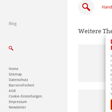
Händler in Ihre
Händl
B2B
Blog
Certified Studios
Weitere T
Schreiben Sie u
Messen & Termi
Home
Sitemap
Datenschutz
Barrierefreiheit
AGB
Cookie-Einstellungen
Impressum
Newsletter