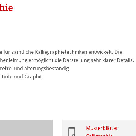
hie
tured
r
ellence Program
stlerpapiere
ation
& QT Albums
Leinen Album
 Watercolour
e für sämtliche Kalliegraphietechniken entwickelt. Die
ahnemühle
ierung
Ingres Pastel
chenleimung ermöglicht die Darstellung sehr klarer Details.
urefrei und alterungsbeständig.
nemühle
tinum Rag
 Sketch
oks
r Tinte und Graphit.
kverfahren
en
rell
ahnemühle
Musterblätter
 Fragen
ession Watercolour
tion
rt