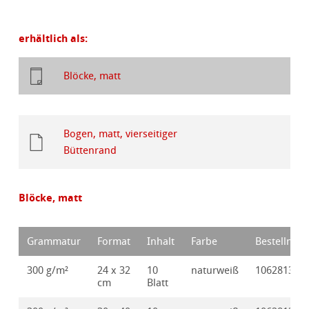
erhältlich als:
Blöcke, matt
Bogen, matt, vierseitiger
Büttenrand
Blöcke, matt
Grammatur
Format
Inhalt
Farbe
Bestellnr.
300 g/m²
24 x 32
10
naturweiß
10628135
cm
Blatt