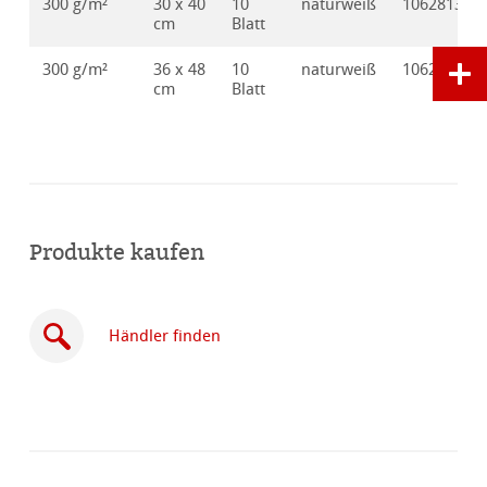
300 g/m²
30 x 40
10
naturweiß
10628136
cm
Blatt
300 g/m²
36 x 48
10
naturweiß
10628137
cm
Blatt
Produkte kaufen
Händler finden
Online