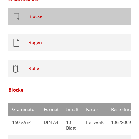
Blöcke
Bogen
Rolle
Blöcke
Grammatur
Format
Inhalt
Farbe
Bestellnr.
150 g/m²
DIN A4
10
hellweiß
10628009
Blatt