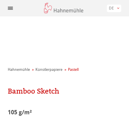
DE
Hahnemühle
Künstler­papiere
Pastell
Bamboo Sketch
105 g/m²