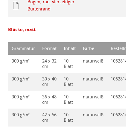
Bogen, rau, vierseitiger
Büttenrand
Blöcke, matt
Grammatur
Format
Inhalt
Farbe
Bestellnr.
300 g/m²
24 x 32
10
naturweiß
10628145
cm
Blatt
300 g/m²
30 x 40
10
naturweiß
10628146
cm
Blatt
300 g/m²
36 x 48
10
naturweiß
10628147
cm
Blatt
300 g/m²
42 x 56
10
naturweiß
10628148
cm
Blatt