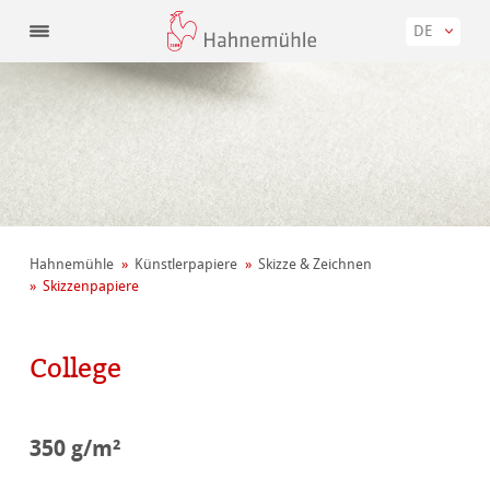
DE
Hahnemühle
Künstler­papiere
Skizze & Zeichnen
Skizzenpapiere
College
350 g/m²