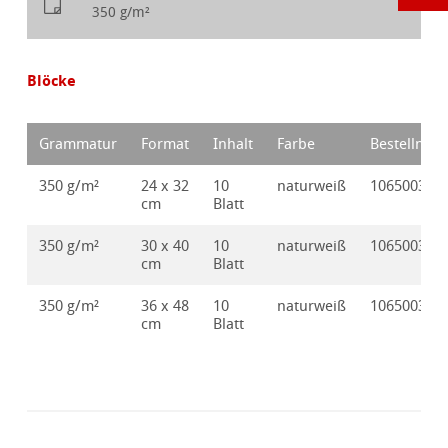
350 g/m²
Blöcke
Grammatur
Format
Inhalt
Farbe
Bestellnr.
350 g/m²
24 x 32
10
naturweiß
10650030
cm
Blatt
350 g/m²
30 x 40
10
naturweiß
10650031
cm
Blatt
350 g/m²
36 x 48
10
naturweiß
10650032
cm
Blatt