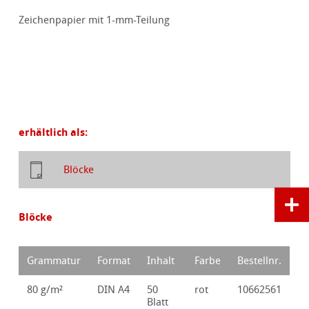
Zeichenpapier mit 1-mm-Teilung
erhältlich als:
Blöcke
Blöcke
Grammatur
Format
Inhalt
Farbe
Bestellnr.
80 g/m²
DIN A4
50
rot
10662561
Blatt