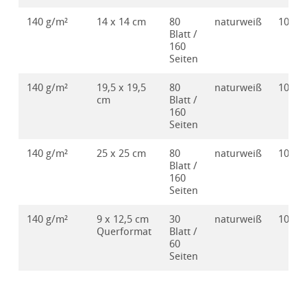
140 g/m²
14 x 14 cm
80
naturweiß
10628
Blatt /
160
Seiten
140 g/m²
19,5 x 19,5
80
naturweiß
10628
cm
Blatt /
160
Seiten
140 g/m²
25 x 25 cm
80
naturweiß
10628
Blatt /
160
Seiten
140 g/m²
9 x 12,5 cm
30
naturweiß
10628
Querformat
Blatt /
60
Seiten