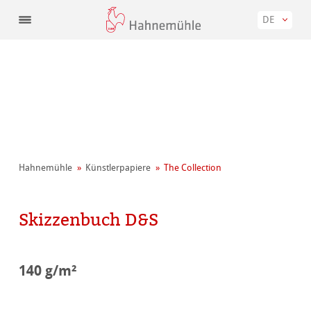
DE
Hahnemühle
Künstler­papiere
The Collection
Skizzenbuch D&S
140 g/m²