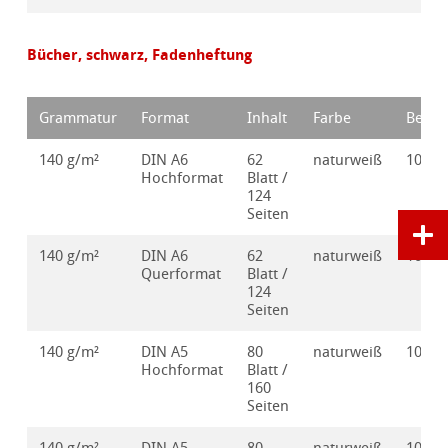
Bücher, schwarz, Fadenheftung
Grammatur
Format
Inhalt
Farbe
Bestel
140 g/m²
DIN A6
62
naturweiß
10628
Hochformat
Blatt /
124
Seiten
140 g/m²
DIN A6
62
naturweiß
10628
Querformat
Blatt /
124
Seiten
140 g/m²
DIN A5
80
naturweiß
10628
Hochformat
Blatt /
160
Seiten