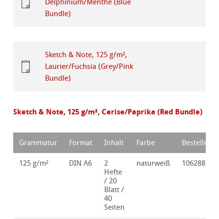
Delphinium/Menthe (Blue
Bundle)
Sketch & Note, 125 g/m²,
Laurier/Fuchsia (Grey/Pink
Bundle)
Sketch & Note, 125 g/m², Cerise/Paprika (Red Bundle)
Grammatur
Format
Inhalt
Farbe
Bestellnr.
125 g/m²
DIN A6
2
naturweiß
10628870
Hefte
/ 20
Blatt /
40
Seiten