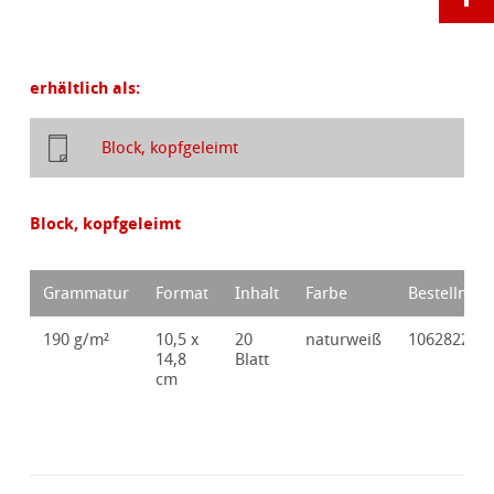
erhältlich als:
Block, kopfgeleimt
Block, kopfgeleimt
Grammatur
Format
Inhalt
Farbe
Bestellnr.
190 g/m²
10,5 x
20
naturweiß
10628220
14,8
Blatt
cm