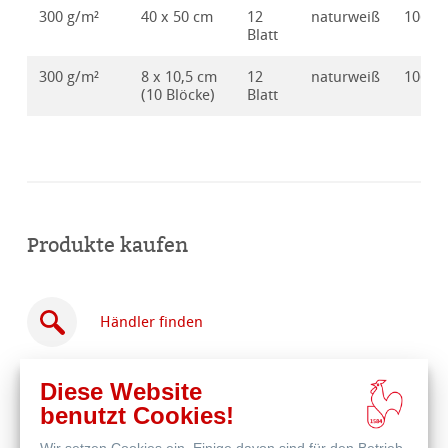
300 g/m²
40 x 50 cm
12
naturweiß
10628
Blatt
300 g/m²
8 x 10,5 cm
12
naturweiß
10628
(10 Blöcke)
Blatt
Produkte kaufen
Händler finden
Diese Website
benutzt Cookies!