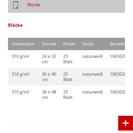
Blöcke
Blöcke
Grammatur
Format
Inhalt
Farbe
Bestellnr.
310 g/m²
24 x 32
25
naturweiß
10650200
cm
Blatt
310 g/m²
30 x 40
25
naturweiß
10650201
cm
Blatt
310 g/m²
36 x 48
25
naturweiß
10650202
cm
Blatt