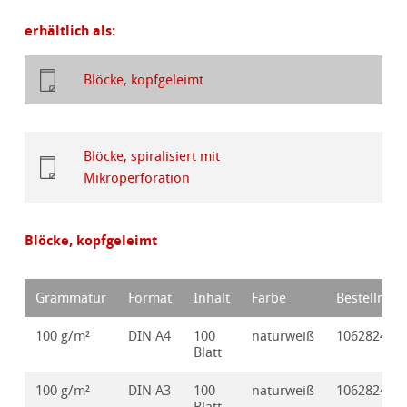
erhältlich als:
Blöcke, kopfgeleimt
Blöcke, spiralisiert mit
Mikroperforation
Blöcke, kopfgeleimt
Grammatur
Format
Inhalt
Farbe
Bestellnr.
100 g/m²
DIN A4
100
naturweiß
10628245
Blatt
100 g/m²
DIN A3
100
naturweiß
10628246