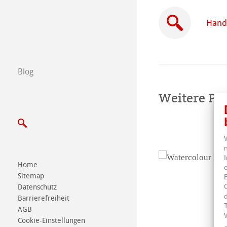
Händl
Händler in Ihre
B2B
Blog
Certified Studios
Weitere Pr
Schreiben Sie u
Messen & Termi
Home
Sitemap
Datenschutz
Barrierefreiheit
AGB
Cookie-Einstellungen