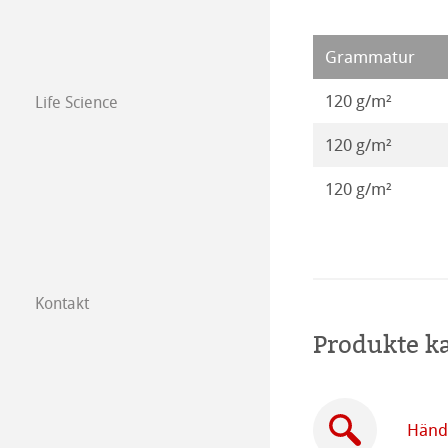
Kalender 2016
Grammatur
120 g/m²
Life Science
120 g/m²
120 g/m²
Kontakt
Tochtergesellsc
Produkte k
Händler in Ihre
B2B
Händl