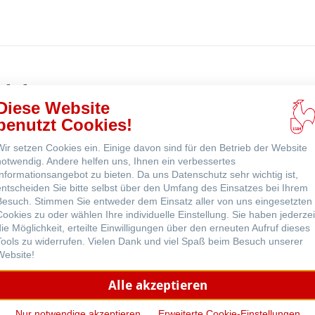
Online
kaufen
ns
odukte
ne
Diese Website
benutzt Cookies!
Wir setzen Cookies ein. Einige davon sind für den Betrieb der Website
notwendig. Andere helfen uns, Ihnen ein verbessertes
Informationsangebot zu bieten. Da uns Datenschutz sehr wichtig ist,
entscheiden Sie bitte selbst über den Umfang des Einsatzes bei Ihrem
Besuch. Stimmen Sie entweder dem Einsatz aller von uns eingesetzten
Cookies zu oder wählen Ihre individuelle Einstellung. Sie haben jederzei
die Möglichkeit, erteilte Einwilligungen über den erneuten Aufruf dieses
Tools zu widerrufen. Vielen Dank und viel Spaß beim Besuch unserer
Website!
Alle akzeptieren
Nur notwendige akzeptieren
Erweiterte Cookie-Einstellungen