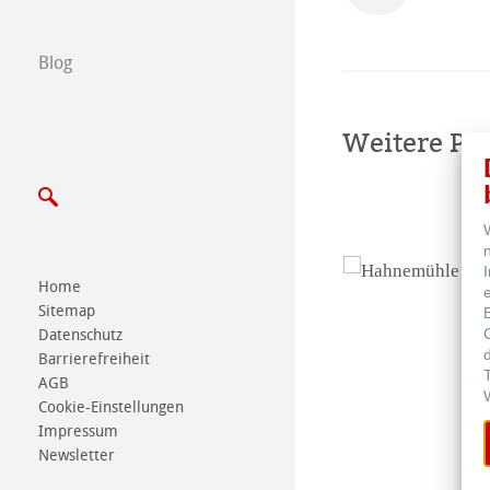
Certified Studios
Blog
Schreiben Sie u
Weitere Pr
Messen & Termi
Home
Sitemap
Datenschutz
Barrierefreiheit
AGB
Cookie-Einstellungen
Impressum
Newsletter