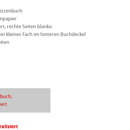
rell
Skizzenbuch
enpapier
 Fragen
iert, rechte Seiten blanko
ession Watercolour
tion
in kleines Fach im hinteren Buchdeckel
eiten
ahnemühle
kverfahren
rt
henpapiere
piere
r
piere
ierung
nbuch,
iert
odukte
ella
alisiert