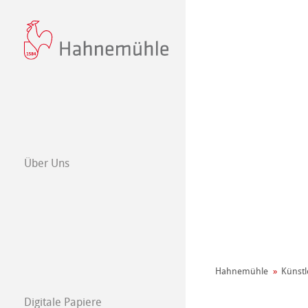
Über Uns
Philosophie
440+ Jahre Hah
Nachhaltigkeit
Umwelt Manifes
Hahnemühle
Künstl
Engagement - G
Papierherstellu
Digitale Papiere