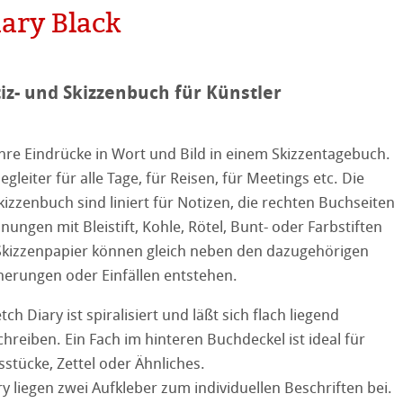
on
ary Black
ooth
tiz- und Skizzenbuch für Künstler
tured
r
ellence Program
 Ihre Eindrücke in Wort und Bild in einem Skizzentagebuch.
egleiter für alle Tage, für Reisen, für Meetings etc. Die
stlerpapiere
ation
& QT Albums
Leinen Album
kizzenbuch sind liniert für Notizen, die rechten Buchseiten
nungen mit Bleistift, Kohle, Rötel, Bunt- oder Farbstiften
 Watercolour
ahnemühle
ierung
 Skizzenpapier können gleich neben den dazugehörigen
nerungen oder Einfällen entstehen.
Ingres Pastel
nemühle
tinum Rag
ch Diary ist spiralisiert und läßt sich flach liegend
 Sketch
oks
kverfahren
reiben. Ein Fach im hinteren Buchdeckel ist ideal für
sstücke, Zettel oder Ähnliches.
en
y liegen zwei Aufkleber zum individuellen Beschriften bei.