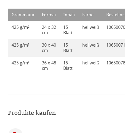
Grammatur
Format
Inhalt
Farbe
Bestellnr.
425 g/m²
24 x 32
15
hellweiß
10650070
cm
Blatt
425 g/m²
30 x 40
15
hellweiß
10650071
cm
Blatt
425 g/m²
36 x 48
15
hellweiß
10650078
cm
Blatt
Produkte kaufen