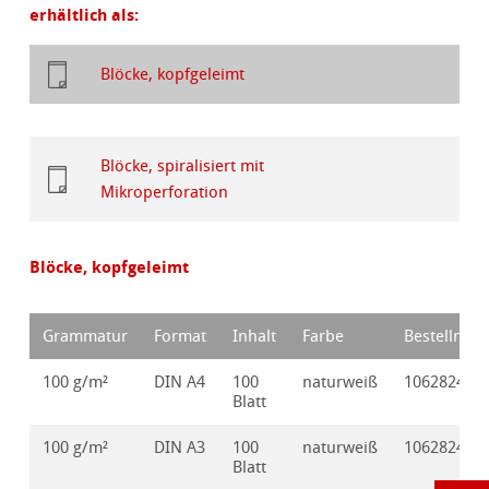
erhältlich als:
Blöcke, kopfgeleimt
Blöcke, spiralisiert mit
Mikroperforation
Blöcke, kopfgeleimt
Grammatur
Format
Inhalt
Farbe
Bestellnr.
100 g/m²
DIN A4
100
naturweiß
10628245
Blatt
100 g/m²
DIN A3
100
naturweiß
10628246
Blatt