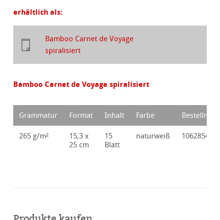
erhältlich als:
Bamboo Carnet de Voyage
spiralisiert
Bamboo Carnet de Voyage spiralisiert
Grammatur
Format
Inhalt
Farbe
Bestellnr.
265 g/m²
15,3 x
15
naturweiß
10628549
25 cm
Blatt
Produkte kaufen