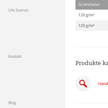
Grammatur
Life Science
120 g/m²
120 g/m²
Kontakt
Tochtergesellsc
Produkte k
Händler in Ihre
Händl
B2B
Certified Studios
Blog