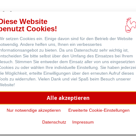
ns
odukte
ne
Diese Website
benutzt Cookies!
Wir setzen Cookies ein. Einige davon sind für den Betrieb der Website
notwendig. Andere helfen uns, Ihnen ein verbessertes
Informationsangebot zu bieten. Da uns Datenschutz sehr wichtig ist,
entscheiden Sie bitte selbst über den Umfang des Einsatzes bei Ihrem
Besuch. Stimmen Sie entweder dem Einsatz aller von uns eingesetzten
Cookies zu oder wählen Ihre individuelle Einstellung. Sie haben jederzei
die Möglichkeit, erteilte Einwilligungen über den erneuten Aufruf dieses
Tools zu widerrufen. Vielen Dank und viel Spaß beim Besuch unserer
Website!
Alle akzeptieren
Nur notwendige akzeptieren
Erweiterte Cookie-Einstellungen
 The Cappuccino
Nostalgie Skizzenbuch
Datenschutz
Impressum