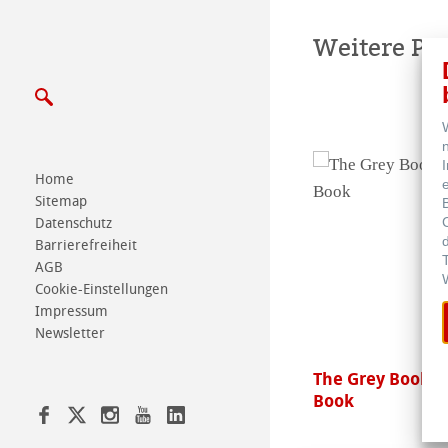
Schreiben Sie u
Weitere Pr
Messen & Termi
Home
Sitemap
Datenschutz
Barrierefreiheit
AGB
Cookie-Einstellungen
Impressum
Newsletter
ck Book
The Grey Book &
Book