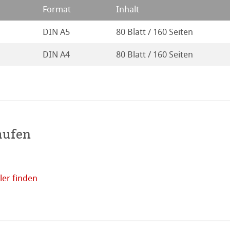
Format
Inhalt
DIN A5
80 Blatt / 160 Seiten
DIN A4
80 Blatt / 160 Seiten
haften
aufen
r Nähe
er finden
Online
kaufen