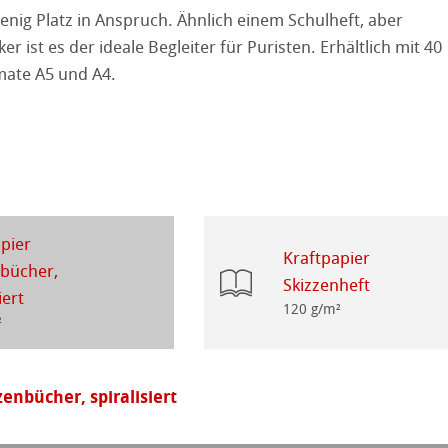
enig Platz in Anspruch. Ähnlich einem Schulheft, aber
ker ist es der ideale Begleiter für Puristen. Erhältlich mit 40
 Fragen
mate A5 und A4.
ession Watercolour
tion
ahnemühle
kverfahren
rt
henpapiere
piere
pier
r
piere
Kraftpapier
nbücher,
Skizzenheft
ierung
iert
120 g/m²
²
odukte
zenbücher, spiralisiert
ella