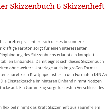
ier Skizzenbuch & Skizzenheft
ooth
tured
r
ellence Program
h säurefrei präsentiert sich dieses besondere
stlerpapiere
ation
& QT Albums
Leinen Album
r kräftige Farbton sorgt für einen interessanten
Ringbindung des Skizzenbuchs erlaubt ein komplettes
 Watercolour
ahnemühle
ierung
abilen Einbandes. Damit eignet sich dieses Skizzenbuch
eiten ohne weitere Unterlage auch im großen Format.
Ingres Pastel
nemühle
tinum Rag
eiten säurefreien Kraftpapier ist es in den Formaten DIN A5
. Die Einstecktasche im hinteren Einband nimmt Notizen
 Sketch
oks
kverfahren
ücke auf. Ein Gummizug sorgt für festen Verschluss des
en
rell
ch flexibel nimmt das Kraft Skizzenheft aus säurefreiem