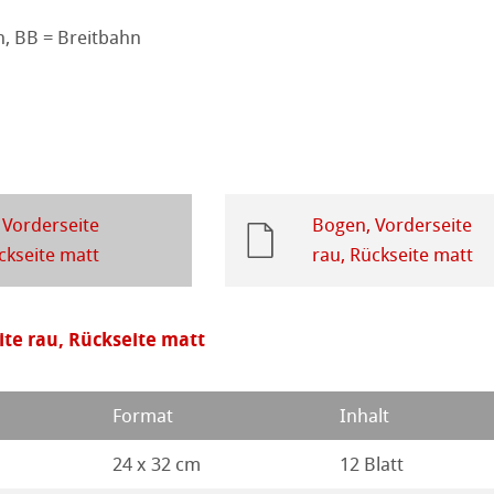
, BB = Breitbahn
 Fragen
ession Watercolour
tion
ahnemühle
kverfahren
rt
henpapiere
piere
 Vorderseite
Bogen, Vorderseite
r
piere
ckseite matt
rau, Rückseite matt
ierung
ite rau, Rückseite matt
odukte
ella
Format
Inhalt
24 x 32 cm
12 Blatt