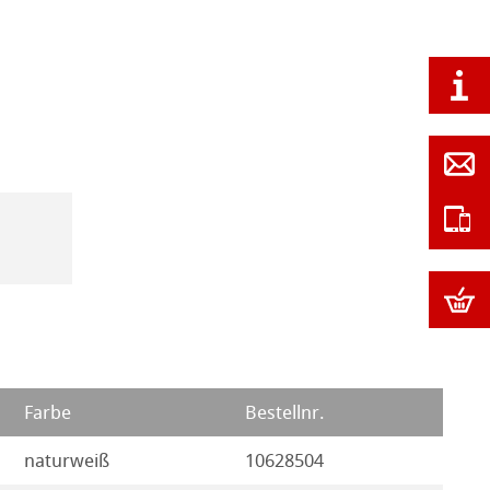
Farbe
Bestellnr.
naturweiß
10628504