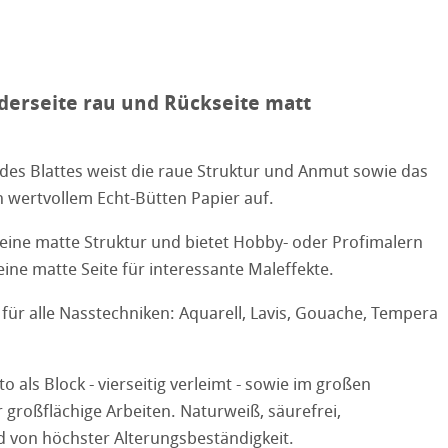
ooth
tured
r
rderseite rau und Rückseite matt
ellence Program
stlerpapiere
edes Blattes weist die raue Struktur und Anmut sowie das
ation
& QT Albums
Leinen Album
n wertvollem Echt-Bütten Papier auf.
 Watercolour
ahnemühle
ierung
 eine matte Struktur und bietet Hobby- oder Profimalern
Ingres Pastel
ine matte Seite für interessante Maleffekte.
nemühle
tinum Rag
 Sketch
oks
 für alle Nasstechniken: Aquarell, Lavis, Gouache, Tempera
kverfahren
en
eto als Block - vierseitig verleimt - sowie im großen
rell
großflächige Arbeiten. Naturweiß, säurefrei,
d von höchster Alterungsbeständigkeit.