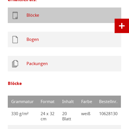
Blöcke
Bogen
Packungen
Blöcke
Grammatur
Format
Inhalt
Farbe
Bestellnr.
330 g/m²
24 x 32
20
weiß
10628130
cm
Blatt