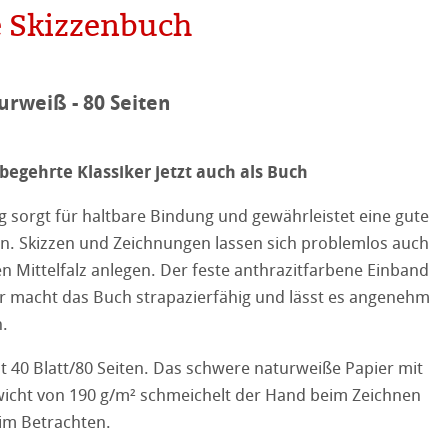
e Skizzenbuch
urweiß - 80 Seiten
on
ooth
 begehrte Klassiker jetzt auch als Buch
tured
r
 sorgt für haltbare Bindung und gewährleistet eine gute
en. Skizzen und Zeichnungen lassen sich problemlos auch
ellence Program
en Mittelfalz anlegen. Der feste anthrazitfarbene Einband
ur macht das Buch strapazierfähig und lässt es angenehm
ation
& QT Albums
Leinen Album
n.
ahnemühle
ierung
t 40 Blatt/80 Seiten. Das schwere naturweiße Papier mit
stlerpapiere
icht von 190 g/m² schmeichelt der Hand beim Zeichnen
nemühle
tinum Rag
im Betrachten.
 Watercolour