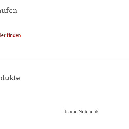
aufen
er finden
Online
kaufen
odukte
haften