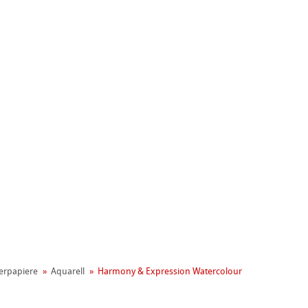
nemühle
t
er­papiere
Aquarell
Harmony & Expression Watercolour
reen Rooster
ng