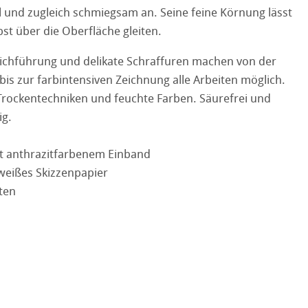
bil und zugleich schmiegsam an. Seine feine Körnung lässt
kverfahren
Ingres Pastel
lbst über die Oberfläche gleiten.
 Sketch
oks
trichführung und delikate Schraffuren machen von der
 bis zur farbintensiven Zeichnung alle Arbeiten möglich.
en
 Trockentechniken und feuchte Farben. Säurefrei und
ig.
 Fragen
rell
t anthrazitfarbenem Einband
weißes Skizzenpapier
iten
ession Watercolour
tion
kverfahren
henpapiere
piere
r
piere